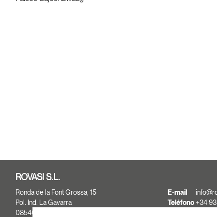
ROVASI S.L.
Ronda de la Font Grossa, 15
E-mail
info@r
Pol. Ind. La Gavarra
Teléfono
+34 93
08540 Centelles | Barcelona
+34 93