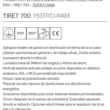
PRODUCTOS >
APLIQUES LINEALES DE PARED DOBLE EMISIÓN
IP20
>
TIRET 700
>
753TRT.1-I1493
TIRET 700
753TRT.1-I1493
Apliques lineales de pared con distribución simétrica de la luz para
obtener una iluminación general o de trabajo eficaz. Doble emisión:
iluminación directa e indirecta.
Luminaria lineal de 846mm de longitud y 40mm de ancho.
Perfil de aluminio extruido pintado en polvo disponible en distintos
acabados, RAL o NCS personalizado bajo pedido.
Difusor opal de policarbonato extruido.
Placa de circuito impreso de diseño lineal con alta eficiencia
energética.
Accesorios disponibles para crear sistemas lineales personalizados.
Driver integrado en el cuerpo de la luminaria. Encendido separado,
directo e indirecto. Opciones electrónicas para la regulación de la luz:
DALI-2 o Bluetooth.