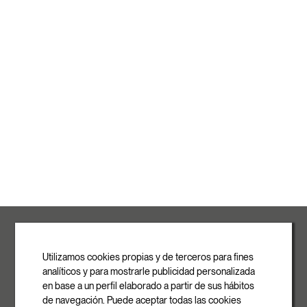
ROVASI S.L.
Ronda de la Font Grossa, 15
Pol. Ind. La Gavarra
Utilizamos cookies propias y de terceros para fines
08540 Centelles | Barcelona
analíticos y para mostrarle publicidad personalizada
E-mail
en base a un perfil elaborado a partir de sus hábitos
info@rovasi.com
de navegación. Puede aceptar todas las cookies