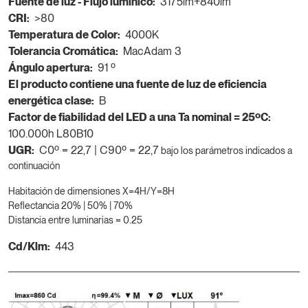
Fuente de luz - Flujo lumínico:
3175lm+840lm
CRI:
>80
Temperatura de Color:
4000K
Tolerancia Cromática:
MacAdam 3
Ángulo apertura:
91 º
El producto contiene una fuente de luz de eficiencia
energética clase:
B
Factor de fiabilidad del LED a una Ta nominal = 25ºC:
100.000h L80B10
UGR:
C0º = 22,7 | C90º = 22,7
bajo los parámetros indicados a
continuación
Habitación de dimensiones X=4H/Y=8H
Reflectancia 20% | 50% | 70%
Distancia entre luminarias = 0.25
Cd/Klm:
443