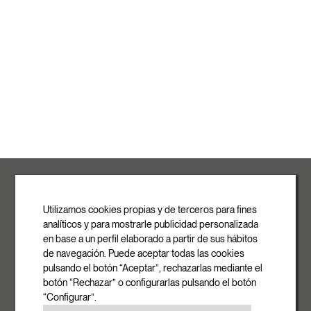
ROVASI S.L.
Ronda de la Font Grossa, 15
Pol. Ind. La Gavarra
Utilizamos cookies propias y de terceros para fines
08540 Centelles | Barcelona
analíticos y para mostrarle publicidad personalizada
E-mail
en base a un perfil elaborado a partir de sus hábitos
info@rovasi.com
de navegación. Puede aceptar todas las cookies
pulsando el botón “Aceptar”, rechazarlas mediante el
Teléfono
botón “Rechazar” o configurarlas pulsando el botón
+34 93 881 35 12
“Configurar”.
+34 93 881 37 13