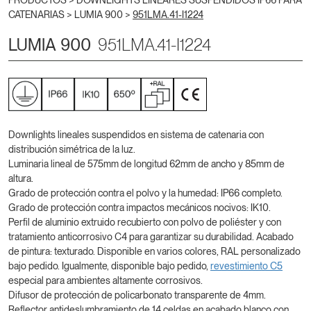
PRODUCTOS >
DOWNLIGHTS LINEARES SUSPENDIDOS IP66 PARA
CATENARIAS
>
LUMIA 900
>
951LMA.41-I1224
LUMIA 900
951LMA.41-I1224
Downlights lineales suspendidos en sistema de catenaria con
distribución simétrica de la luz.
Luminaria lineal de 575mm de longitud 62mm de ancho y 85mm de
altura.
Grado de protección contra el polvo y la humedad: IP66 completo.
Grado de protección contra impactos mecánicos nocivos: IK10.
Perfil de aluminio extruido recubierto con polvo de poliéster y con
tratamiento anticorrosivo C4 para garantizar su durabilidad. Acabado
de pintura: texturado. Disponible en varios colores, RAL personalizado
bajo pedido. Igualmente, disponible bajo pedido,
revestimiento C5
especial para ambientes altamente corrosivos.
Difusor de protección de policarbonato transparente de 4mm.
Reflector antideslumbramiento de 14 celdas en acabado blanco con