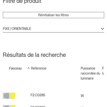
Filtre de produit
Réinitialiser les filtres
FIXE | ORIENTABLE
Résultats de la recherche
Faisceau
Référence
Puissance
Flu
raccordée du
lum
luminaire
F2.C0285
W