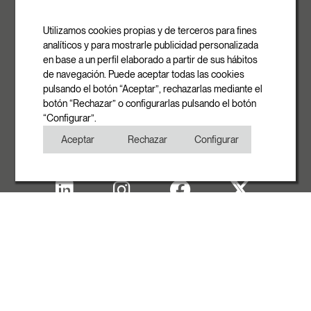
ROVASI S.L.
Ronda de la Font Grossa, 15
Pol. Ind. La Gavarra
Utilizamos cookies propias y de terceros para fines
08540 Centelles | Barcelona
analíticos y para mostrarle publicidad personalizada
E-mail
en base a un perfil elaborado a partir de sus hábitos
info@rovasi.com
de navegación. Puede aceptar todas las cookies
pulsando el botón “Aceptar”, rechazarlas mediante el
Téléphone
botón “Rechazar” o configurarlas pulsando el botón
+34 93 881 35 12
“Configurar”.
+34 93 881 37 13
Aceptar
Rechazar
Configurar
Fax
+34 93 881 35 13
Note Legal
Politique de cookies
Politique de confidentialité
Copyright