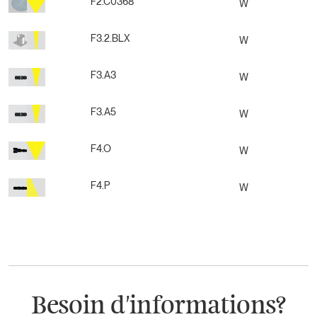
F2.C0368
W
F3.2.BLX
W
F3.A3
W
F3.A5
W
F4.O
W
F4.P
W
Besoin d'informations?