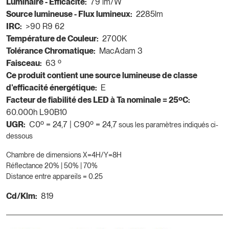
Luminaire - Efficacité:
79 lm/W
Source lumineuse - Flux lumineux:
2285lm
IRC:
>90 R9 62
Température de Couleur:
2700K
Tolérance Chromatique:
MacAdam 3
Faisceau:
63 º
Ce produit contient une source lumineuse de classe
d'efficacité énergétique:
E
Facteur de fiabilité des LED à Ta nominale = 25ºC:
60.000h L90B10
UGR:
C0º = 24,7 | C90º = 24,7
sous les paramètres indiqués ci-
dessous
Chambre de dimensions X=4H/Y=8H
Réflectance 20% | 50% | 70%
Distance entre appareils = 0.25
Cd/Klm:
819