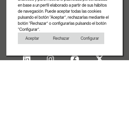
E-mail
en base a un perfil elaborado a partir de sus hábitos
info@rovasi.com
de navegación. Puede aceptar todas las cookies
pulsando el botón “Aceptar”, rechazarlas mediante el
Téléphone
botón “Rechazar” o configurarlas pulsando el botón
+34 93 881 35 12
“Configurar”.
+34 93 881 37 13
Aceptar
Rechazar
Configurar
Fax
+34 93 881 35 13
Note Legal
Politique de cookies
Politique de confidentialité
Copyright