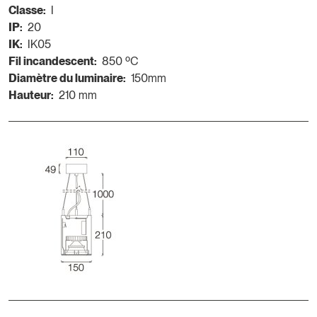
Classe:
I
IP:
20
IK:
IK05
Fil incandescent:
850 ºC
Diamètre du luminaire:
150mm
Hauteur:
210 mm