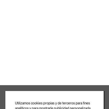
ROVASI S.L.
Ronda de la Font Grossa, 15
Pol. Ind. La Gavarra
Utilizamos cookies propias y de terceros para fines
08540 Centelles | Barcelona
analíticos y para mostrarle publicidad personalizada