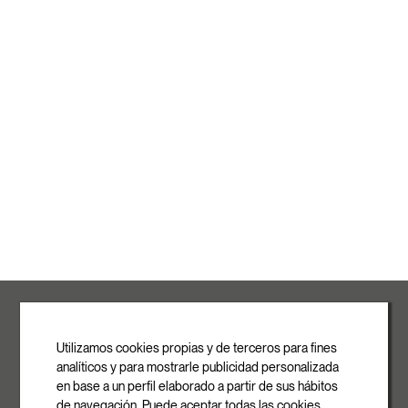
ROVASI S.L.
Ronda de la Font Grossa, 15
Pol. Ind. La Gavarra
Utilizamos cookies propias y de terceros para fines
08540 Centelles | Barcelona
analíticos y para mostrarle publicidad personalizada
E-mail
en base a un perfil elaborado a partir de sus hábitos
info@rovasi.com
de navegación. Puede aceptar todas las cookies