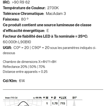
IRC:
>90 R9 62
Température de Couleur:
2700K
Tolérance Chromatique:
MacAdam 3
Faisceau:
80 º
Ce produit contient une source lumineuse de classe
d'efficacité énergétique:
E
Facteur de fiabilité des LED à Ta nominale = 25ºC:
60.000h L90B10
UGR:
C0º = 20 | C90º = 20
sous les paramètres indiqués ci-
dessous
Chambre de dimensions X=4H/Y=8H
Réflectance 20% | 50% | 70%
Distance entre appareils = 0.25
Cd/Klm:
614