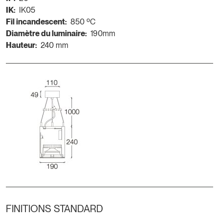
IK:
IK05
Fil incandescent:
850 ºC
Diamètre du luminaire:
190mm
Hauteur:
240 mm
FINITIONS STANDARD