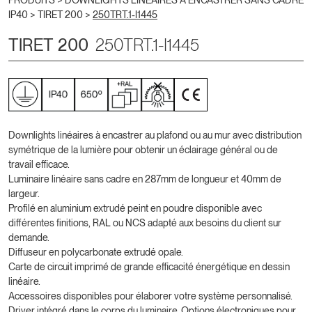
PRODUITS >
DOWNLIGHTS LINÉAIRES À ENCASTRER SANS CADRE
IP40
>
TIRET 200
>
250TRT.1-I1445
TIRET 200
250TRT.1-I1445
Downlights linéaires à encastrer au plafond ou au mur avec distribution
symétrique de la lumière pour obtenir un éclairage général ou de
travail efficace.
Luminaire linéaire sans cadre en 287mm de longueur et 40mm de
largeur.
Profilé en aluminium extrudé peint en poudre disponible avec
différentes finitions, RAL ou NCS adapté aux besoins du client sur
demande.
Diffuseur en polycarbonate extrudé opale.
Carte de circuit imprimé de grande efficacité énergétique en dessin
linéaire.
Accessoires disponibles pour élaborer votre système personnalisé.
Driver intégré dans le corps du luminaire. Options électroniques pour