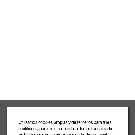
ROVASI S.L.
Ronda de la Font Grossa, 15
Pol. Ind. La Gavarra
Utilizamos cookies propias y de terceros para fines
08540 Centelles | Barcelona
analíticos y para mostrarle publicidad personalizada
E-mail