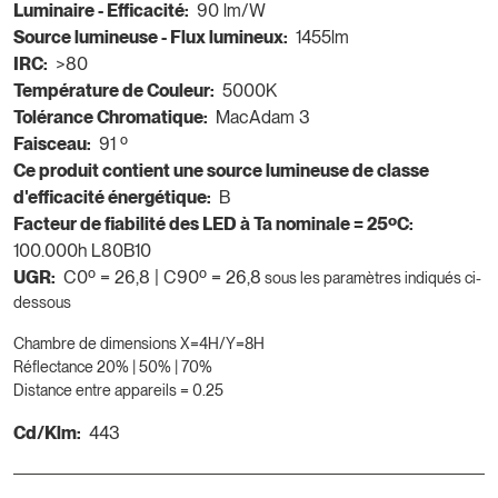
Luminaire - Efficacité:
90 lm/W
Source lumineuse - Flux lumineux:
1455lm
IRC:
>80
Température de Couleur:
5000K
Tolérance Chromatique:
MacAdam 3
Faisceau:
91 º
Ce produit contient une source lumineuse de classe
d'efficacité énergétique:
B
Facteur de fiabilité des LED à Ta nominale = 25ºC:
100.000h L80B10
UGR:
C0º = 26,8 | C90º = 26,8
sous les paramètres indiqués ci-
dessous
Chambre de dimensions X=4H/Y=8H
Réflectance 20% | 50% | 70%
Distance entre appareils = 0.25
Cd/Klm:
443