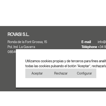
ROVASI S.L.
Ronda de la Font Grossa, 15
E-mail
info@
Pol. Ind. La Gavarra
Téléphone
+34 9
08540 Centelles | Barcelona
+34 9
Fax
+34 9
Utilizamos cookies propias y de terceros para fines analí
todas las cookies pulsando el botón “Aceptar”, rechazarl
Aceptar
Rechazar
Configurar