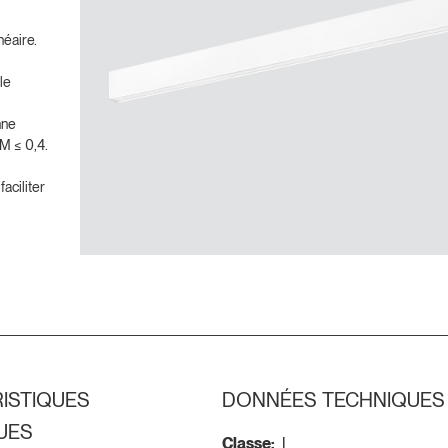
néaire.
le
nne
VM ≤ 0,4.
aciliter
ISTIQUES
DONNÉES TECHNIQUES
UES
Classe:
I