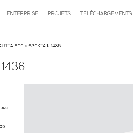
ENTERPRISE
PROJETS
TÉLÉCHARGEMENTS
AUTTA 600
>
630KTA.1-I1436
I1436
 pour
tes