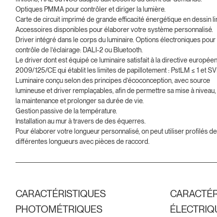
Optiques PMMA pour contrôler et diriger la lumière.
Carte de circuit imprimé de grande efficacité énergétique en dessin li
Accessoires disponibles pour élaborer votre système personnalisé.
Driver intégré dans le corps du luminaire. Options électroniques pour 
contrôle de l’éclairage: DALI-2 ou Bluetooth.
Le driver dont est équipé ce luminaire satisfait à la directive europée
2009/125/CE qui établit les limites de papillotement : PstLM ≤ 1 et S
Luminaire conçu selon des principes d’écoconception, avec source
lumineuse et driver remplaçables, afin de permettre sa mise à niveau, f
la maintenance et prolonger sa durée de vie.
Gestion passive de la température.
Installation au mur à travers de des équerres.
Pour élaborer votre longueur personnalisé, on peut utiliser profilés de
différentes longueurs avec pièces de raccord.
CARACTÉRISTIQUES
CARACTÉR
PHOTOMÉTRIQUES
ÉLECTRIQ