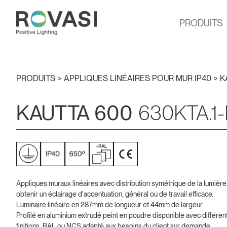
PRODUITS
PRODUITS >
APPLIQUES LINÉAIRES POUR MUR IP40
>
K
KAUTTA 600
630KTA.1-
Appliques muraux linéaires avec distribution symétrique de la lumière
obtenir un éclairage d'accentuation, général ou de travail efficace.
Luminaire linéaire en 287mm de longueur et 44mm de largeur.
Profilé en aluminium extrudé peint en poudre disponible avec différen
finitions, RAL ou NCS adapté aux besoins du client sur demande.