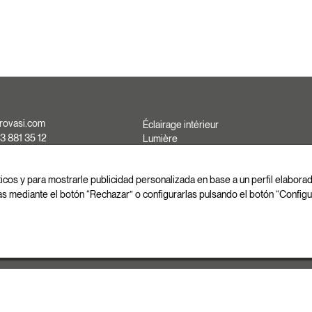
rovasi.com
Éclairage intérieur
3 881 35 12
Lumière
d'extérieure
3 881 37 13
Fait sur mesure
3 881 35 13
ticos y para mostrarle publicidad personalizada en base a un perfil elabor
as mediante el botón “Rechazar” o configurarlas pulsando el botón “Configu