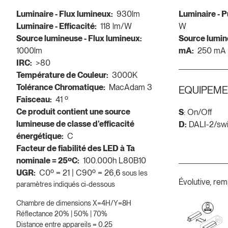
Luminaire - Flux lumineux:
930lm
Luminaire - 
Luminaire - Efficacité:
118 lm/W
W
Source lumineuse - Flux lumineux:
Source lumin
1000lm
mA:
250 mA
IRC:
>80
Température de Couleur:
3000K
Tolérance Chromatique:
MacAdam 3
EQUIPEME
Faisceau:
41 º
Ce produit contient une source
S
: On/Off
lumineuse de classe d'efficacité
D:
DALI-2/sw
énergétique:
C
Facteur de fiabilité des LED à Ta
nominale = 25ºC:
100.000h L80B10
UGR:
C0º = 21 | C90º = 26,6
sous les
Évolutive, rem
paramètres indiqués ci-dessous
Chambre de dimensions X=4H/Y=8H
Réflectance 20% | 50% | 70%
Distance entre appareils = 0.25