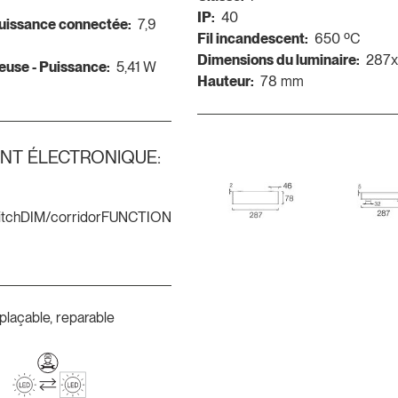
IP:
40
Puissance connectée:
7,9
Fil incandescent:
650 ºC
Dimensions du luminaire:
287
euse - Puissance:
5,41 W
Hauteur:
78 mm
NT ÉLECTRONIQUE:
itchDIM/corridorFUNCTION
plaçable, reparable