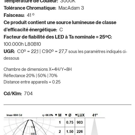
Température de Couleur:
3000K
Tolérance Chromatique:
MacAdam 3
Faisceau:
41 º
Ce produit contient une source lumineuse de classe
d'efficacité énergétique:
C
Facteur de fiabilité des LED à Ta nominale = 25ºC:
100.000h L80B10
UGR:
C0º = 22,1 | C90º = 27,7
sous les paramètres indiqués ci-
dessous
Chambre de dimensions X=4H/Y=8H
Réflectance 20% | 50% | 70%
Distance entre appareils = 0.25
Cd/Klm:
704