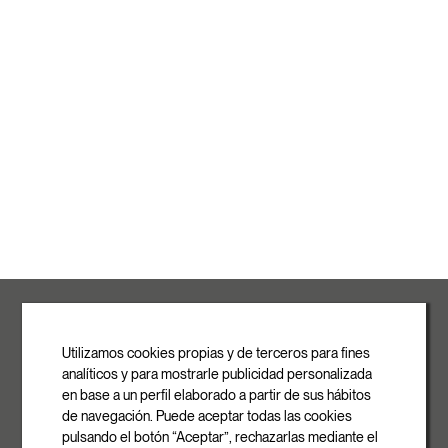
ROVASI S.L.
Ronda de la Font Grossa, 15
Pol. Ind. La Gavarra
Utilizamos cookies propias y de terceros para fines
08540 Centelles | Barcelona
analíticos y para mostrarle publicidad personalizada
E-mail
en base a un perfil elaborado a partir de sus hábitos
info@rovasi.com
de navegación. Puede aceptar todas las cookies
pulsando el botón “Aceptar”, rechazarlas mediante el