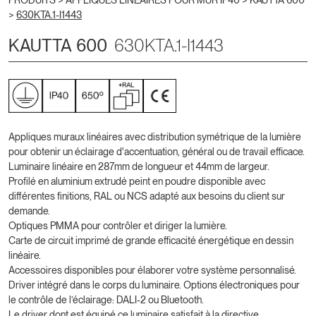
PRODUITS >
APPLIQUES LINÉAIRES POUR MUR IP40
>
KAUTTA 600
>
630KTA.1-I1443
KAUTTA 600
630KTA.1-I1443
Appliques muraux linéaires avec distribution symétrique de la lumière
pour obtenir un éclairage d'accentuation, général ou de travail efficace.
Luminaire linéaire en 287mm de longueur et 44mm de largeur.
Profilé en aluminium extrudé peint en poudre disponible avec
différentes finitions, RAL ou NCS adapté aux besoins du client sur
demande.
Optiques PMMA pour contrôler et diriger la lumière.
Carte de circuit imprimé de grande efficacité énergétique en dessin
linéaire.
Accessoires disponibles pour élaborer votre système personnalisé.
Driver intégré dans le corps du luminaire. Options électroniques pour
le contrôle de l’éclairage: DALI-2 ou Bluetooth.
Le driver dont est équipé ce luminaire satisfait à la directive