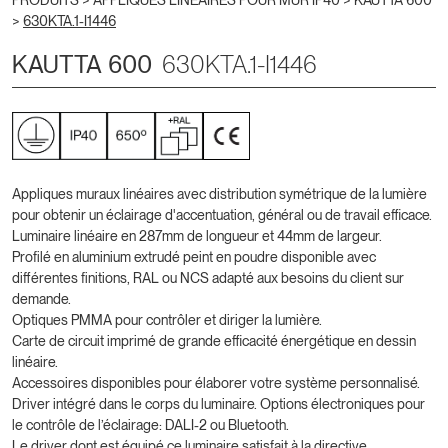
PRODUITS >
APPLIQUES LINÉAIRES POUR MUR IP40
>
KAUTTA 600
>
630KTA.1-I1446
KAUTTA 600
630KTA.1-I1446
Appliques muraux linéaires avec distribution symétrique de la lumière
pour obtenir un éclairage d'accentuation, général ou de travail efficace.
Luminaire linéaire en 287mm de longueur et 44mm de largeur.
Profilé en aluminium extrudé peint en poudre disponible avec
différentes finitions, RAL ou NCS adapté aux besoins du client sur
demande.
Optiques PMMA pour contrôler et diriger la lumière.
Carte de circuit imprimé de grande efficacité énergétique en dessin
linéaire.
Accessoires disponibles pour élaborer votre système personnalisé.
Driver intégré dans le corps du luminaire. Options électroniques pour
le contrôle de l’éclairage: DALI-2 ou Bluetooth.
Le driver dont est équipé ce luminaire satisfait à la directive