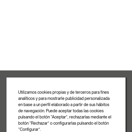
ROVASI S.L.
Ronda de la Font Grossa, 15
Pol. Ind. La Gavarra
Utilizamos cookies propias y de terceros para fines
08540 Centelles | Barcelona
analíticos y para mostrarle publicidad personalizada
E-mail
en base a un perfil elaborado a partir de sus hábitos
info@rovasi.com
de navegación. Puede aceptar todas las cookies
pulsando el botón “Aceptar”, rechazarlas mediante el
Téléphone
botón “Rechazar” o configurarlas pulsando el botón
+34 93 881 35 12
“Configurar”.