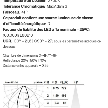
Température de Couleur:
2700K
Tolérance Chromatique:
MacAdam 3
Faisceau:
41 º
Ce produit contient une source lumineuse de classe
d'efficacité énergétique:
D
Facteur de fiabilité des LED à Ta nominale = 25ºC:
100.000h L80B10
UGR:
C0º = 21,6 | C90º = 27,1
sous les paramètres indiqués ci-
dessous
Chambre de dimensions X=4H/Y=8H
Réflectance 20% | 50% | 70%
Distance entre appareils = 0.25