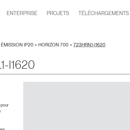
ENTERPRISE
PROJETS
TÉLÉCHARGEMENTS
 ÉMISSION IP20
>
HORIZON 700
>
723HRN.1-I1620
1-I1620
 pour
e
tes