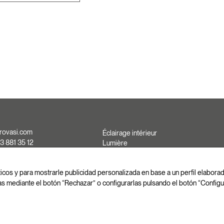
rovasi.com
Éclairage intérieur
3 881 35 12
Lumière
d'extérieure
3 881 37 13
Fait sur mesure
3 881 35 13
ticos y para mostrarle publicidad personalizada en base a un perfil elabor
as mediante el botón “Rechazar” o configurarlas pulsando el botón “Configu