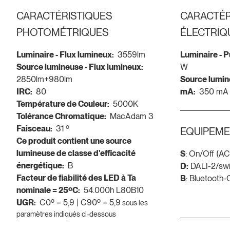
CARACTÉRISTIQUES
CARACTÉR
PHOTOMÉTRIQUES
ÉLECTRIQ
Luminaire - Flux lumineux:
3559lm
Luminaire - 
Source lumineuse - Flux lumineux:
W
2850lm+980lm
Source lumin
IRC:
80
mA:
350 mA
Température de Couleur:
5000K
Tolérance Chromatique:
MacAdam 3
Faisceau:
31 º
EQUIPEME
Ce produit contient une source
lumineuse de classe d'efficacité
S
: On/Off (A
énergétique:
B
D:
DALI-2/sw
Facteur de fiabilité des LED à Ta
B
: Bluetooth
nominale = 25ºC:
54.000h L80B10
UGR:
C0º = 5,9 | C90º = 5,9
sous les
paramètres indiqués ci-dessous