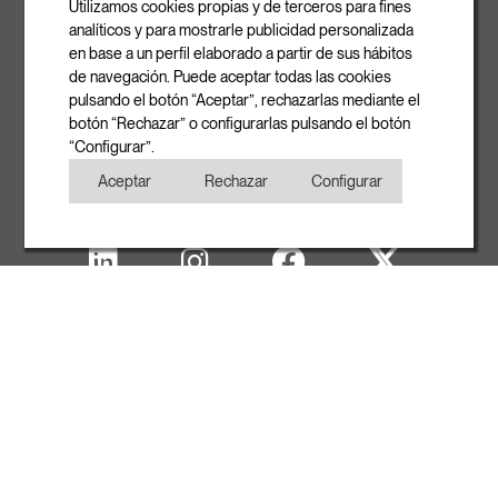
Utilizamos cookies propias y de terceros para fines
08540 Centelles | Barcelona
analíticos y para mostrarle publicidad personalizada
E-mail
en base a un perfil elaborado a partir de sus hábitos
info@rovasi.com
de navegación. Puede aceptar todas las cookies
pulsando el botón “Aceptar”, rechazarlas mediante el
Téléphone
botón “Rechazar” o configurarlas pulsando el botón
+34 93 881 35 12
“Configurar”.
+34 93 881 37 13
Aceptar
Rechazar
Configurar
Fax
+34 93 881 35 13
Note Legal
Politique de cookies
Politique de confidentialité
Copyright