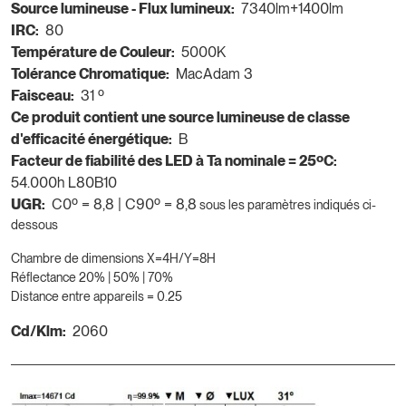
Source lumineuse - Flux lumineux:
7340lm+1400lm
IRC:
80
Température de Couleur:
5000K
Tolérance Chromatique:
MacAdam 3
Faisceau:
31 º
Ce produit contient une source lumineuse de classe
d'efficacité énergétique:
B
Facteur de fiabilité des LED à Ta nominale = 25ºC:
54.000h L80B10
UGR:
C0º = 8,8 | C90º = 8,8
sous les paramètres indiqués ci-
dessous
Chambre de dimensions X=4H/Y=8H
Réflectance 20% | 50% | 70%
Distance entre appareils = 0.25
Cd/Klm:
2060