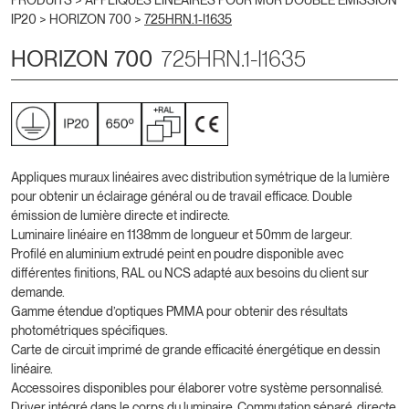
PRODUITS >
APPLIQUES LINÉAIRES POUR MUR DOUBLE ÉMISSION
IP20
>
HORIZON 700
>
725HRN.1-I1635
HORIZON 700
725HRN.1-I1635
Appliques muraux linéaires avec distribution symétrique de la lumière
pour obtenir un éclairage général ou de travail efficace. Double
émission de lumière directe et indirecte.
Luminaire linéaire en 1138mm de longueur et 50mm de largeur.
Profilé en aluminium extrudé peint en poudre disponible avec
différentes finitions, RAL ou NCS adapté aux besoins du client sur
demande.
Gamme étendue d’optiques PMMA pour obtenir des résultats
photométriques spécifiques.
Carte de circuit imprimé de grande efficacité énergétique en dessin
linéaire.
Accessoires disponibles pour élaborer votre système personnalisé.
Driver intégré dans le corps du luminaire. Commutation séparé, directe