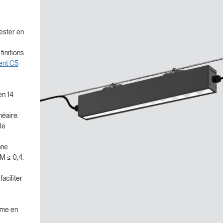
ester en
finitions
ent C5
en 14
néaire.
le
nne
VM ≤ 0,4.
aciliter
isme en