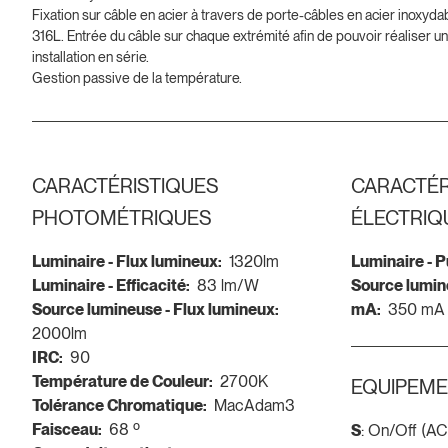
Fixation sur câble en acier à travers de porte-câbles en acier inoxyda
316L. Entrée du câble sur chaque extrémité afin de pouvoir réaliser u
installation en série.
Gestion passive de la température.
CARACTÉRISTIQUES
CARACTÉR
PHOTOMÉTRIQUES
ÉLECTRIQ
Luminaire - Flux lumineux:
1320lm
Luminaire - 
Luminaire - Efficacité:
83 lm/W
Source lumin
Source lumineuse - Flux lumineux:
mA:
350 mA
2000lm
IRC:
90
Température de Couleur:
2700K
EQUIPEME
Tolérance Chromatique:
MacAdam3
Faisceau:
68 º
S
: On/Off (A