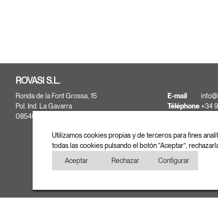
ROVASI S.L.
Ronda de la Font Grossa, 15
E-mail
info@
Pol. Ind. La Gavarra
Téléphone
+34 9
08540 Centelles | Barcelona
+34 9
Fax
+34 9
Utilizamos cookies propias y de terceros para fines analí
todas las cookies pulsando el botón “Aceptar”, rechazarl
Aceptar
Rechazar
Configurar