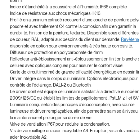
85mm.
Indice d’étanchéité à la poussière et à l’humidité: IP66 complète.
Indice de résistance aux chocs mécaniques: IK10.
Profilé en aluminium extrudé recouvert d’une couche de peinture poly
poudre et avec traitement C4 contre la corrosion afin d’en garantir la
durabilité. Finition de la peinture, texturée. Disponible sous différentes 
de couleur, RAL, adapté aux besoins du client sur demande.
Revêtem
disponible en option pour environnements à très haute corrosivité.
Diffuseur de protection en polycarbonate de 4mm.
Réflecteur anti-éblouissement anti-éblouissement en finition blanche 
cellules avec optiques conçues pour assurer le confort visuel.
Carte de circuit imprimé de grande efficacité énergétique en dessin li
Driver intégré dans le corps du luminaire. Options électroniques pour 
contrôle de l’éclairage: DALI-2 ou Bluetooth.
Le driver dont est équipé ce luminaire satisfait à la directive europée
2009/125/CE qui établit les limites de papillotement : PstLM ≤ 1 et S
Luminaire conçu selon des principes d’écoconception, avec source
lumineuse et driver remplaçables, afin de permettre sa mise à niveau, f
la maintenance et prolonger sa durée de vie.
Valve de ventilation IP67 pour réduire la condensation.
Vis de verrouillage en acier inoxydable A4. En option, vis anti-vandal
acier inoxydable A2.