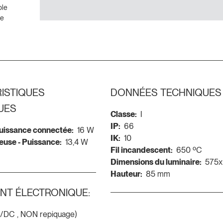
ble
ne
ISTIQUES
DONNÉES TECHNIQUES
UES
Classe:
I
IP:
66
Puissance connectée:
16 W
IK:
10
euse - Puissance:
13,4 W
Fil incandescent:
650 ºC
Dimensions du luminaire:
575
Hauteur:
85 mm
NT ÉLECTRONIQUE:
C/DC , NON repiquage)