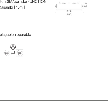
itchDIM/corridorFUNCTION
Casambi [ 15m ]
plaçable, reparable