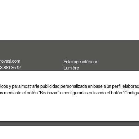
rovasi.com
Éclairage intérieur
3 881 35 12
Lumière
d'extérieure
3 881 37 13
Fait sur mesure
3 881 35 13
ticos y para mostrarle publicidad personalizada en base a un perfil elabor
as mediante el botón “Rechazar” o configurarlas pulsando el botón “Configu