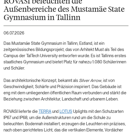
ROVASI beleuchten die
Außenbereiche des Mustamäe State
Gymnasium in Tallinn
06.07.2026
Das Mustamäe State Gymnasium in Tallinn, Estland, ist ein
zeitgenössisches Bildungsprojekt, das von Arhitekt Must als Teil des
Campus der TalTech University entworfen wurde. Es ist Tallinns erstes
staatliches Gymnasium und bietet Platz für nahezu 1.080 Schülerinnen
und Schüler.
Das architektonische Konzept, bekannt als
Silver Arrow
, ist von
Geschwindigkeit, Schärfe und Präzision inspiriert. Das Gebäude ist
eng mit dem umliegenden öffentlichen Raum verbunden und stärkt die
Beziehung zwischen Architektur, Landschaft und urbanem Leben.
ROVASI lieferte die
TERRA
und
LOTUS
Uplights mit den Schutzarten
IP67 und IP68, um die Außenstrukturen rund um die Schule zu
beleuchten. Bodennah installiert, erzeugen die Leuchten ein präzises,
nach oben gerichtetes Licht, das die vertikalen Elemente, Vordächer