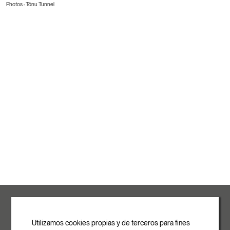
Photos : Tönu Tunnel
ROVASI S.L.
Ronda de la Font Grossa, 15
Pol. Ind. La Gavarra
Utilizamos cookies propias y de terceros para fines