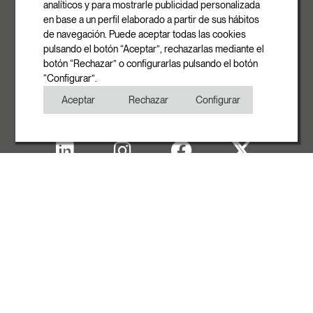
08540 Centelles | Barcelona
analíticos y para mostrarle publicidad personalizada
E-mail
en base a un perfil elaborado a partir de sus hábitos
info@rovasi.com
de navegación. Puede aceptar todas las cookies
pulsando el botón “Aceptar”, rechazarlas mediante el
Telefon
botón “Rechazar” o configurarlas pulsando el botón
+34 93 881 35 12
“Configurar”.
+34 93 881 37 13
Aceptar
Rechazar
Configurar
Fax
+34 93 881 35 13
Impressum
Cookies
Datenschutzerklärung
Copyright