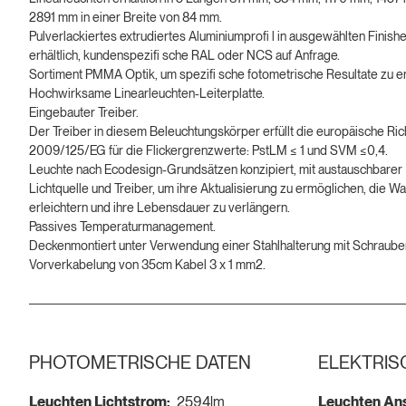
2891 mm in einer Breite von 84 mm.
Pulverlackiertes extrudiertes Aluminiumprofi l in ausgewählten Finish
erhältlich, kundenspezifi sche RAL oder NCS auf Anfrage.
Sortiment PMMA Optik, um spezifi sche fotometrische Resultate zu er
Hochwirksame Linearleuchten-Leiterplatte.
Eingebauter Treiber.
Der Treiber in diesem Beleuchtungskörper erfüllt die europäische Rich
2009/125/EG für die Flickergrenzwerte: PstLM ≤ 1 und SVM ≤0,4.
Leuchte nach Ecodesign-Grundsätzen konzipiert, mit austauschbarer
Lichtquelle und Treiber, um ihre Aktualisierung zu ermöglichen, die W
erleichtern und ihre Lebensdauer zu verlängern.
Passives Temperaturmanagement.
Deckenmontiert unter Verwendung einer Stahlhalterung mit Schraube
Vorverkabelung von 35cm Kabel 3 x 1 mm2.
PHOTOMETRISCHE DATEN
ELEKTRIS
Leuchten Lichtstrom:
2594lm
Leuchten Ans