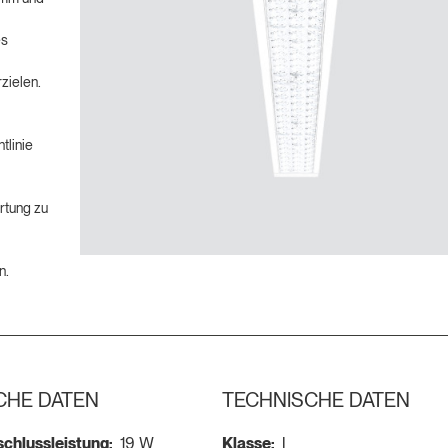
es
zielen.
tlinie
artung zu
n.
CHE DATEN
TECHNISCHE DATEN
chlussleistung:
19 W
Klasse:
I