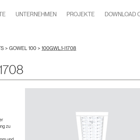
TE
UNTERNEHMEN
PROJEKTE
DOWNLOAD 
TS
>
GOWEL 100
>
100GWL.1-I1708
1708
er
ung zu
7 mm und