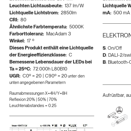
Leuchten Lichtausbeute:
137 lm/W
Lichtquelle W
Lichtquelle Lichtstrom:
2850lm
mA:
500 mA
CRI:
80
Ähnlichste Farbtemperatu:
5000K
Farborttoleranz:
MacAdam 3
ELEKTRON
Winkel:
17 º
Dieses Produkt enthält eine Lichtquelle
S
: On/Off
der Energieeffizienzklasse:
C
D
: DALI-2/sw
Bemessene Lebensdauer der LEDs bei
B
: Bluetooth
Ta = 25ºC:
72.000h L80B10
UGR:
C0º = 20 | C90º = 20
unter den
unten angegebenen Parametern
Raumabmessungen X=4H/Y=8H
Aufrüstbar, a
Reflexion 20% | 50% | 70%
Leuchtenabstandes = 0.25