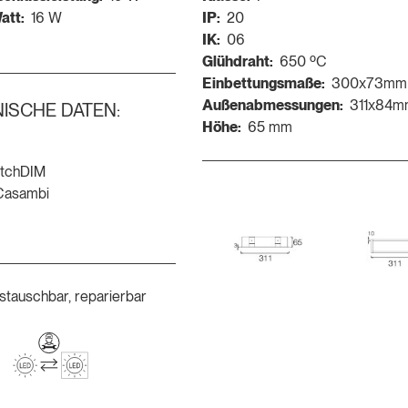
att:
16 W
IP:
20
IK:
06
Glühdraht:
650 ºC
Einbettungsmaße:
300x73mm
Außenabmessungen:
311x84m
ISCHE DATEN:
Höhe:
65 mm
itchDIM
-Casambi
ustauschbar, reparierbar