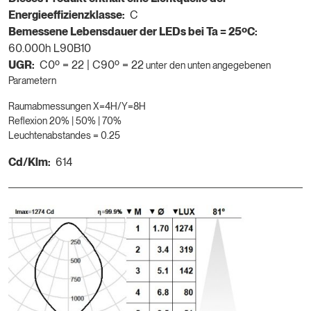
Energieeffizienzklasse:
C
Bemessene Lebensdauer der LEDs bei Ta = 25ºC:
60.000h L90B10
UGR:
C0º = 22 | C90º = 22
unter den unten angegebenen
Parametern
Raumabmessungen X=4H/Y=8H
Reflexion 20% | 50% | 70%
Leuchtenabstandes = 0.25
Cd/Klm:
614