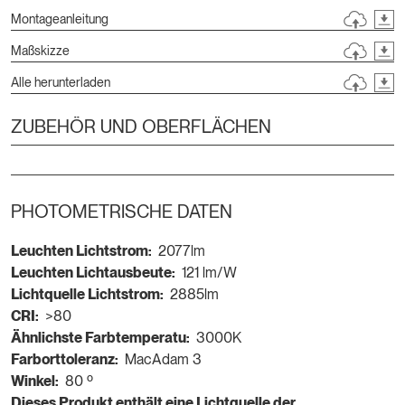
Montageanleitung
Maßskizze
Alle herunterladen
ZUBEHÖR UND OBERFLÄCHEN
PHOTOMETRISCHE DATEN
Leuchten Lichtstrom:
2077lm
Leuchten Lichtausbeute:
121 lm/W
Lichtquelle Lichtstrom:
2885lm
CRI:
>80
Ähnlichste Farbtemperatu:
3000K
Farborttoleranz:
MacAdam 3
Winkel:
80 º
Dieses Produkt enthält eine Lichtquelle der