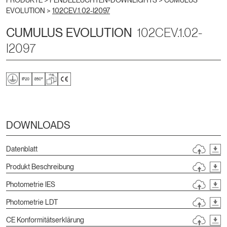
PRODUKTE >
PENDELEUCHTEN-DOWNLIGHTS
>
CUMULUS
EVOLUTION
>
102CEV.1.02-I2097
CUMULUS EVOLUTION
102CEV.1.02-
I2097
DOWNLOADS
Datenblatt
Produkt Beschreibung
Photometrie IES
Photometrie LDT
CE Konformitätserklärung