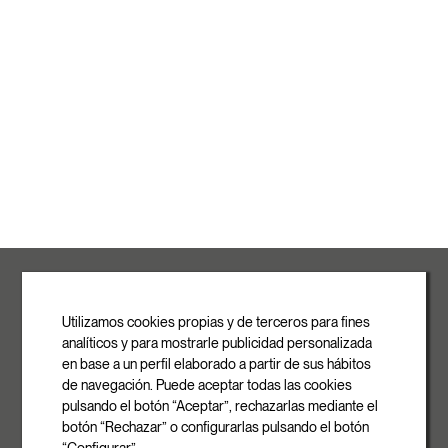
ROVASI S.L.
Ronda de la Font Grossa, 15
Pol. Ind. La Gavarra
Utilizamos cookies propias y de terceros para fines
08540 Centelles | Barcelona
analíticos y para mostrarle publicidad personalizada
E-mail
en base a un perfil elaborado a partir de sus hábitos
info@rovasi.com
de navegación. Puede aceptar todas las cookies
pulsando el botón “Aceptar”, rechazarlas mediante el
Telefon
botón “Rechazar” o configurarlas pulsando el botón
+34 93 881 35 12