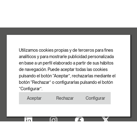
ROVASI S.L.
Ronda de la Font Grossa, 15
Pol. Ind. La Gavarra
Utilizamos cookies propias y de terceros para fines
08540 Centelles | Barcelona
analíticos y para mostrarle publicidad personalizada
E-mail
en base a un perfil elaborado a partir de sus hábitos
info@rovasi.com
de navegación. Puede aceptar todas las cookies
pulsando el botón “Aceptar”, rechazarlas mediante el
Telefon
botón “Rechazar” o configurarlas pulsando el botón
+34 93 881 35 12
“Configurar”.
+34 93 881 37 13
Aceptar
Rechazar
Configurar
Fax
+34 93 881 35 13
Impressum
Cookies