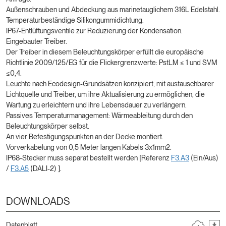
Außenschrauben und Abdeckung aus marinetauglichem 316L Edelstahl.
Temperaturbeständige Silikongummidichtung.
IP67-Entlüftungsventile zur Reduzierung der Kondensation.
Eingebauter Treiber.
Der Treiber in diesem Beleuchtungskörper erfüllt die europäische
Richtlinie 2009/125/EG für die Flickergrenzwerte: PstLM ≤ 1 und SVM
≤0,4.
Leuchte nach Ecodesign-Grundsätzen konzipiert, mit austauschbarer
Lichtquelle und Treiber, um ihre Aktualisierung zu ermöglichen, die
Wartung zu erleichtern und ihre Lebensdauer zu verlängern.
Passives Temperaturmanagement: Wärmeableitung durch den
Beleuchtungskörper selbst.
An vier Befestigungspunkten an der Decke montiert.
Vorverkabelung von 0,5 Meter langen Kabels 3x1mm2.
IP68-Stecker muss separat bestellt werden [Referenz
F3.A3
(Ein/Aus)
/
F3.A5
(DALI-2) ].
DOWNLOADS
Datenblatt