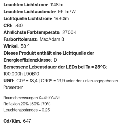
Leuchten Lichtstrom:
1148lm
Leuchten Lichtausbeute:
96 lm/W
Lichtquelle Lichtstrom:
1980lm
CRI:
>80
Ähnlichste Farbtemperatu:
2700K
Farborttoleranz:
MacAdam 3
Winkel:
58 º
Dieses Produkt enthält eine Lichtquelle der
Energieeffizienzklasse:
D
Bemessene Lebensdauer der LEDs bei Ta = 25ºC:
100.000h L90B10
UGR:
C0º = 13,4 | C90º = 13,9
unter den unten angegebenen
Parametern
Raumabmessungen X=4H/Y=8H
Reflexion 20% | 50% | 70%
Leuchtenabstandes = 0.25
Cd/Klm:
647