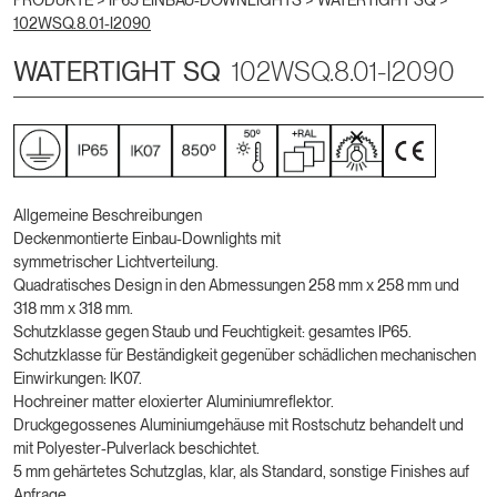
PRODUKTE >
IP65 EINBAU-DOWNLIGHTS
>
WATERTIGHT SQ
>
102WSQ.8.01-I2090
WATERTIGHT SQ
102WSQ.8.01-I2090
Allgemeine Beschreibungen
Deckenmontierte Einbau-Downlights mit
symmetrischer Lichtverteilung.
Quadratisches Design in den Abmessungen 258 mm x 258 mm und
318 mm x 318 mm.
Schutzklasse gegen Staub und Feuchtigkeit: gesamtes IP65.
Schutzklasse für Beständigkeit gegenüber schädlichen mechanischen
Einwirkungen: IK07.
Hochreiner matter eloxierter Aluminiumreflektor.
Druckgegossenes Aluminiumgehäuse mit Rostschutz behandelt und
mit Polyester-Pulverlack beschichtet.
5 mm gehärtetes Schutzglas, klar, als Standard, sonstige Finishes auf
Anfrage.