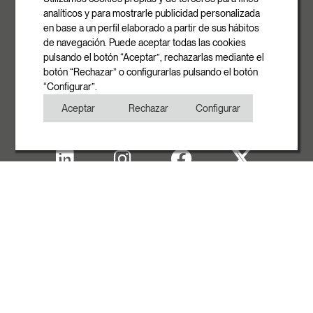
08540 Centelles | Barcelona
analíticos y para mostrarle publicidad personalizada
E-mail
en base a un perfil elaborado a partir de sus hábitos
info@rovasi.com
de navegación. Puede aceptar todas las cookies
pulsando el botón “Aceptar”, rechazarlas mediante el
Telefon
botón “Rechazar” o configurarlas pulsando el botón
+34 93 881 35 12
“Configurar”.
+34 93 881 37 13
Aceptar
Rechazar
Configurar
Fax
+34 93 881 35 13
Impressum
Cookies
Datenschutzerklärung
Copyright