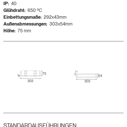
IP:
40
Glühdraht:
650 ºC
Einbettungsmaße:
292x43mm
Außenabmessungen:
303x54mm
Höhe:
75 mm
STANDARDAUSFÜHRUNGEN