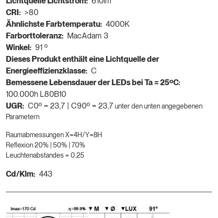
Lichtquelle Lichtstrom:
610lm
CRI:
>80
Ähnlichste Farbtemperatu:
4000K
Farborttoleranz:
MacAdam 3
Winkel:
91 º
Dieses Produkt enthält eine Lichtquelle der
Energieeffizienzklasse:
C
Bemessene Lebensdauer der LEDs bei Ta = 25ºC:
100.000h L80B10
UGR:
C0º = 23,7 | C90º = 23,7
unter den unten angegebenen
Parametern
Raumabmessungen X=4H/Y=8H
Reflexion 20% | 50% | 70%
Leuchtenabstandes = 0.25
Cd/Klm:
443