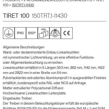
PRODUKTE >
IP40 EINBAULINEARLEUCHTE DOWNLIGHTS
>
TIRET
100
>
150TRT.1-I1430
TIRET 100
150TRT.1-I1430
Allgemeine Beschreibungen
Wand- oder deckenmontierte Einbau-Linearleuchten
mit symmetrischer Lichtverteilung, um eine effektive Funktions-
oder Allgemeinbeleuchtung zu erreichen.
Linearleuchten erhältlich in 5 Längen 303 mm, 862 mm, 1142 mm, 1422
mm und 2822 mm in einer Breite von 54 mm.
Pulverlackiertes extrudiertes Aluminiumprofi l in ausgewählten Finishes
erhältlich, kundenspezifi sche RAL oder NCS auf Anfrage.
Matter extrudierter Polycarbonat-Diffusor.
Hochwirksame Linearleuchten-Leiterplatte.
Eingebauter Treiber.
Der Treiber in diesem Beleuchtungskörper erfüllt die europäische
Richtlinie 2009/125/EG für die Flickergrenzwerte: PstLM ≤ 1 und SVM