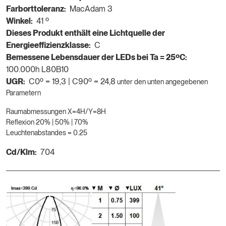
Farborttoleranz:
MacAdam 3
Winkel:
41 º
Dieses Produkt enthält eine Lichtquelle der
Energieeffizienzklasse:
C
Bemessene Lebensdauer der LEDs bei Ta = 25ºC:
100.000h L80B10
UGR:
C0º = 19,3 | C90º = 24,8
unter den unten angegebenen
Parametern
Raumabmessungen X=4H/Y=8H
Reflexion 20% | 50% | 70%
Leuchtenabstandes = 0.25
Cd/Klm:
704