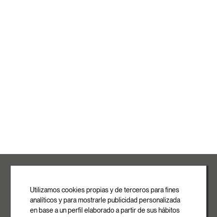
ROVASI S.L.
Ronda de la Font Grossa, 15
Pol. Ind. La Gavarra
Utilizamos cookies propias y de terceros para fines
08540 Centelles | Barcelona
analíticos y para mostrarle publicidad personalizada
E-mail
en base a un perfil elaborado a partir de sus hábitos