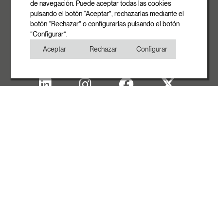
info@rovasi.com
de navegación. Puede aceptar todas las cookies
pulsando el botón “Aceptar”, rechazarlas mediante el
Telefon
botón “Rechazar” o configurarlas pulsando el botón
+34 93 881 35 12
“Configurar”.
+34 93 881 37 13
Aceptar
Rechazar
Configurar
Fax
+34 93 881 35 13
Impressum
Cookies
Datenschutzerklärung
Copyright
MIT UNTERSTÜTZUNG VON ACCIÓ