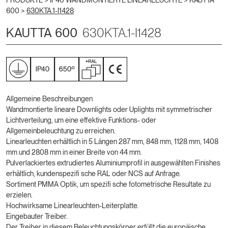
PRODUKTE >
IP40 WANDMONTIERTE LINEARLEUCHTE
>
KAUTTA
600
>
630KTA.1-I1428
KAUTTA 600
630KTA.1-I1428
Allgemeine Beschreibungen
Wandmontierte lineare Downlights oder Uplights mit symmetrischer
Lichtverteilung, um eine effektive Funktions- oder
Allgemeinbeleuchtung zu erreichen.
Linearleuchten erhältlich in 5 Längen 287 mm, 848 mm, 1128 mm, 1408
mm und 2808 mm in einer Breite von 44 mm.
Pulverlackiertes extrudiertes Aluminiumprofil in ausgewählten Finishes
erhältlich, kundenspezifi sche RAL oder NCS auf Anfrage.
Sortiment PMMA Optik, um spezifi sche fotometrische Resultate zu
erzielen.
Hochwirksame Linearleuchten-Leiterplatte.
Eingebauter Treiber.
Der Treiber in diesem Beleuchtungskörper erfüllt die europäische