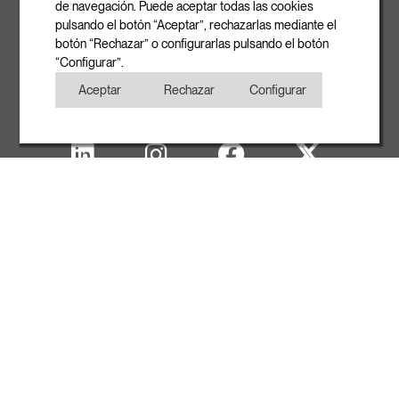
info@rovasi.com
de navegación. Puede aceptar todas las cookies
pulsando el botón “Aceptar”, rechazarlas mediante el
Telefon
botón “Rechazar” o configurarlas pulsando el botón
+34 93 881 35 12
“Configurar”.
+34 93 881 37 13
Aceptar
Rechazar
Configurar
Fax
+34 93 881 35 13
Impressum
Cookies
Datenschutzerklärung
Copyright
MIT UNTERSTÜTZUNG VON ACCIÓ