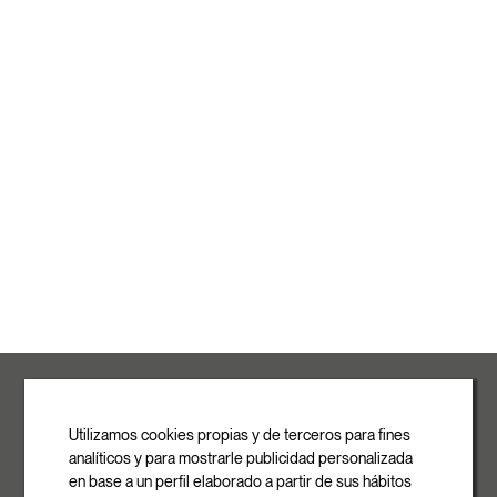
ROVASI S.L.
Ronda de la Font Grossa, 15
Pol. Ind. La Gavarra
Utilizamos cookies propias y de terceros para fines
08540 Centelles | Barcelona
analíticos y para mostrarle publicidad personalizada
E-mail
en base a un perfil elaborado a partir de sus hábitos