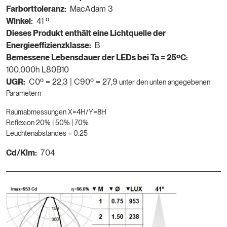
Farborttoleranz:
MacAdam 3
Winkel:
41 º
Dieses Produkt enthält eine Lichtquelle der
Energieeffizienzklasse:
B
Bemessene Lebensdauer der LEDs bei Ta = 25ºC:
100.000h L80B10
UGR:
C0º = 22,3 | C90º = 27,9
unter den unten angegebenen
Parametern
Raumabmessungen X=4H/Y=8H
Reflexion 20% | 50% | 70%
Leuchtenabstandes = 0.25
Cd/Klm:
704