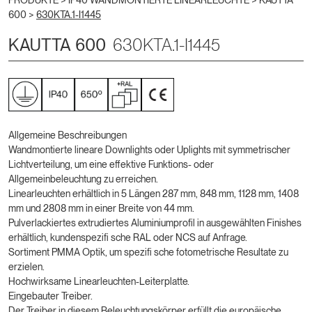
PRODUKTE >
IP40 WANDMONTIERTE LINEARLEUCHTE
>
KAUTTA
600
>
630KTA.1-I1445
KAUTTA 600
630KTA.1-I1445
Allgemeine Beschreibungen
Wandmontierte lineare Downlights oder Uplights mit symmetrischer
Lichtverteilung, um eine effektive Funktions- oder
Allgemeinbeleuchtung zu erreichen.
Linearleuchten erhältlich in 5 Längen 287 mm, 848 mm, 1128 mm, 1408
mm und 2808 mm in einer Breite von 44 mm.
Pulverlackiertes extrudiertes Aluminiumprofil in ausgewählten Finishes
erhältlich, kundenspezifi sche RAL oder NCS auf Anfrage.
Sortiment PMMA Optik, um spezifi sche fotometrische Resultate zu
erzielen.
Hochwirksame Linearleuchten-Leiterplatte.
Eingebauter Treiber.
Der Treiber in diesem Beleuchtungskörper erfüllt die europäische