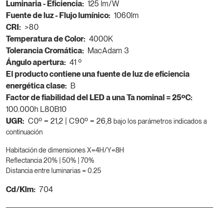
Luminaria - Eficiencia:
125 lm/W
Fuente de luz - Flujo lumínico:
1060lm
CRI:
>80
Temperatura de Color:
4000K
Tolerancia Cromática:
MacAdam 3
Ángulo apertura:
41 º
El producto contiene una fuente de luz de eficiencia
energética clase:
B
Factor de fiabilidad del LED a una Ta nominal = 25ºC:
100.000h L80B10
UGR:
C0º = 21,2 | C90º = 26,8
bajo los parámetros indicados a
continuación
Habitación de dimensiones X=4H/Y=8H
Reflectancia 20% | 50% | 70%
Distancia entre luminarias = 0.25
Cd/Klm:
704