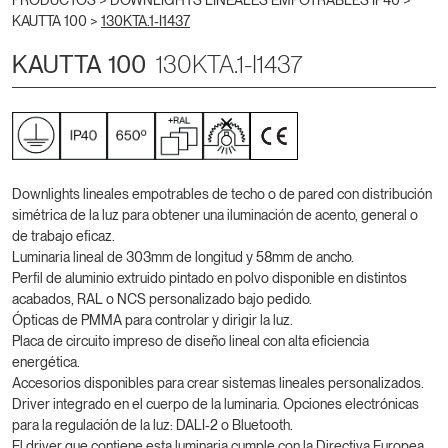
PRODUCTOS >
DOWNLIGHTS LINEALES EMPOTRABLES IP40
>
KAUTTA 100
>
130KTA.1-I1437
KAUTTA 100
130KTA.1-I1437
Downlights lineales empotrables de techo o de pared con distribución
simétrica de la luz para obtener una iluminación de acento, general o
de trabajo eficaz.
Luminaria lineal de 303mm de longitud y 58mm de ancho.
Perfil de aluminio extruido pintado en polvo disponible en distintos
acabados, RAL o NCS personalizado bajo pedido.
Ópticas de PMMA para controlar y dirigir la luz.
Placa de circuito impreso de diseño lineal con alta eficiencia
energética.
Accesorios disponibles para crear sistemas lineales personalizados.
Driver integrado en el cuerpo de la luminaria. Opciones electrónicas
para la regulación de la luz: DALI-2 o Bluetooth.
El driver que contiene esta luminaria cumple con la Directiva Europea