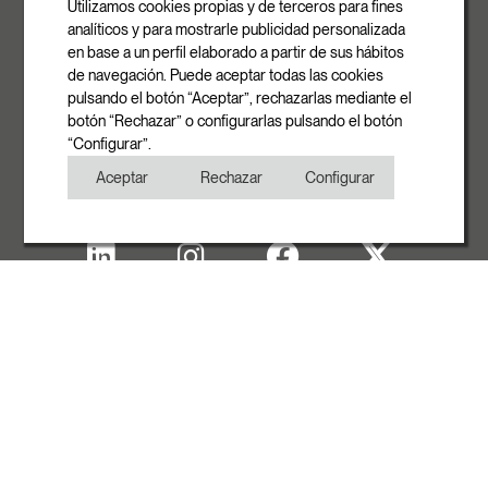
Utilizamos cookies propias y de terceros para fines
08540 Centelles | Barcelona
analíticos y para mostrarle publicidad personalizada
E-mail
en base a un perfil elaborado a partir de sus hábitos
info@rovasi.com
de navegación. Puede aceptar todas las cookies
pulsando el botón “Aceptar”, rechazarlas mediante el
Teléfono
botón “Rechazar” o configurarlas pulsando el botón
+34 93 881 35 12
“Configurar”.
+34 93 881 37 13
Aceptar
Rechazar
Configurar
Fax
+34 93 881 35 13
Aviso legal
Política de Cookies
Política de Privacidad
Copyright