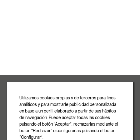
ROVASI S.L.
Ronda de la Font Grossa, 15
Pol. Ind. La Gavarra
Utilizamos cookies propias y de terceros para fines
08540 Centelles | Barcelona
analíticos y para mostrarle publicidad personalizada
E-mail
en base a un perfil elaborado a partir de sus hábitos
info@rovasi.com
de navegación. Puede aceptar todas las cookies
pulsando el botón “Aceptar”, rechazarlas mediante el
Téléphone
botón “Rechazar” o configurarlas pulsando el botón
+34 93 881 35 12
“Configurar”.