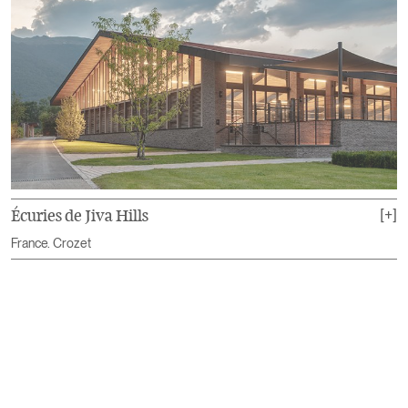
B
Écuries de Jiva Hills
[+]
R
France. Crozet