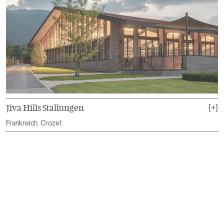
N
Jiva Hills Stallungen
[+]
R
Frankreich. Crozet