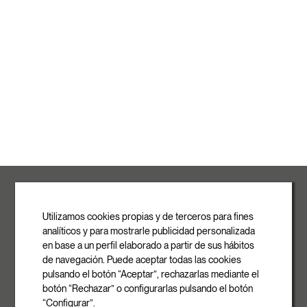
ROVASI S.L.
Ronda de la Font Grossa, 15
Pol. Ind. La Gavarra
Utilizamos cookies propias y de terceros para fines
08540 Centelles | Barcelona
analíticos y para mostrarle publicidad personalizada
E-mail
en base a un perfil elaborado a partir de sus hábitos
info@rovasi.com
de navegación. Puede aceptar todas las cookies
pulsando el botón “Aceptar”, rechazarlas mediante el
Telefon
botón “Rechazar” o configurarlas pulsando el botón
+34 93 881 35 12
“Configurar”.