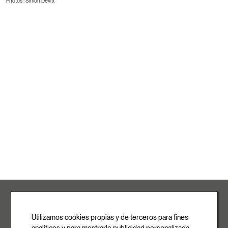
Photos : Simon Devitt
ROVASI S.L.
Ronda de la Font Grossa, 15
Pol. Ind. La Gavarra
Utilizamos cookies propias y de terceros para fines
08540 Centelles | Barcelona