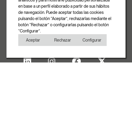
analíticos y para mostrarle publicidad personalizada
E-mail
en base a un perfil elaborado a partir de sus hábitos
info@rovasi.com
de navegación. Puede aceptar todas las cookies
pulsando el botón “Aceptar”, rechazarlas mediante el
Téléphone
botón “Rechazar” o configurarlas pulsando el botón
+34 93 881 35 12
“Configurar”.
+34 93 881 37 13
Aceptar
Rechazar
Configurar
Fax
+34 93 881 35 13
Note Legal
Politique de cookies
Politique de confidentialité
Copyright