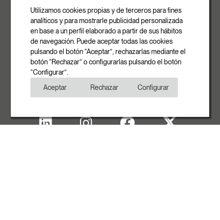
Ronda de la Font Grossa, 15
Pol. Ind. La Gavarra
Utilizamos cookies propias y de terceros para fines
08540 Centelles | Barcelona
analíticos y para mostrarle publicidad personalizada
E-mail
en base a un perfil elaborado a partir de sus hábitos
info@rovasi.com
de navegación. Puede aceptar todas las cookies
pulsando el botón “Aceptar”, rechazarlas mediante el
Telefon
botón “Rechazar” o configurarlas pulsando el botón
+34 93 881 35 12
“Configurar”.
+34 93 881 37 13
Aceptar
Rechazar
Configurar
Fax
+34 93 881 35 13
Impressum
Cookies
Datenschutzerklärung
Copyright