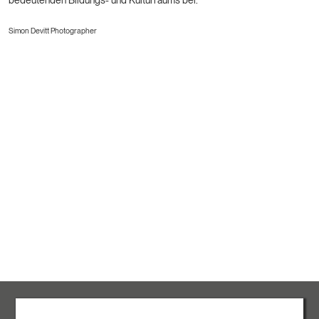
Simon Devitt Photographer
ROVASI S.L.