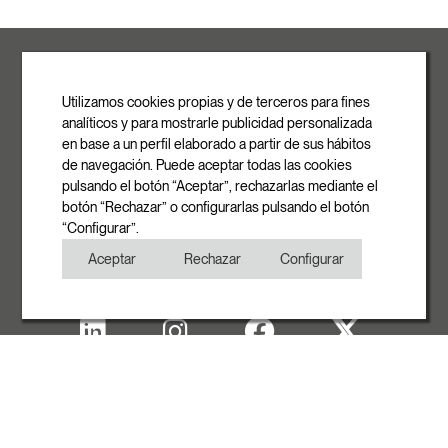
ROVASI S.L.
Ronda de la Font Grossa, 15
Pol. Ind. La Gavarra
Utilizamos cookies propias y de terceros para fines
08540 Centelles | Barcelona
analíticos y para mostrarle publicidad personalizada
E-mail
en base a un perfil elaborado a partir de sus hábitos
info@rovasi.com
de navegación. Puede aceptar todas las cookies
pulsando el botón “Aceptar”, rechazarlas mediante el
Téléphone
botón “Rechazar” o configurarlas pulsando el botón
+34 93 881 35 12
“Configurar”.
+34 93 881 37 13
Aceptar
Rechazar
Configurar
Fax
+34 93 881 35 13
Note Legal
Politique de cookies
Politique de confidentialité
Copyright