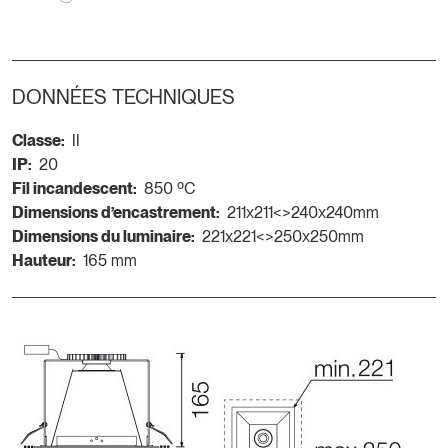
DONNÉES TECHNIQUES
Classe:
II
IP:
20
Fil incandescent:
850 ºC
Dimensions d’encastrement:
211x211<>240x240mm
Dimensions du luminaire:
221x221<>250x250mm
Hauteur:
165 mm