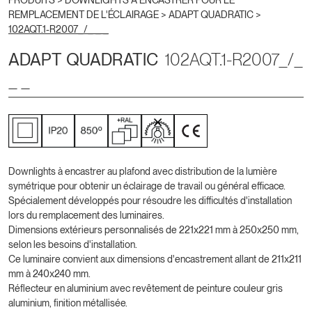
PRODUITS >
DOWNLIGHTS À ENCASTRER POUR LE
REMPLACEMENT DE L'ÉCLAIRAGE
>
ADAPT QUADRATIC
>
102AQT.1-R2007_/_ _ _
ADAPT QUADRATIC
102AQT.1-R2007_/_
_ _
Downlights à encastrer au plafond avec distribution de la lumière
symétrique pour obtenir un éclairage de travail ou général efficace.
Spécialement développés pour résoudre les difficultés d'installation
lors du remplacement des luminaires.
Dimensions extérieurs personnalisés de 221x221 mm à 250x250 mm,
selon les besoins d'installation.
Ce luminaire convient aux dimensions d'encastrement allant de 211x211
mm à 240x240 mm.
Réflecteur en aluminium avec revêtement de peinture couleur gris
aluminium, finition métallisée.