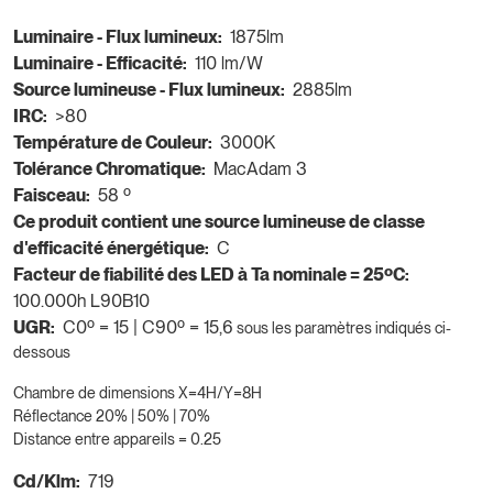
Luminaire - Flux lumineux:
1875lm
Luminaire - Efficacité:
110 lm/W
Source lumineuse - Flux lumineux:
2885lm
IRC:
>80
Température de Couleur:
3000K
Tolérance Chromatique:
MacAdam 3
Faisceau:
58 º
Ce produit contient une source lumineuse de classe
d'efficacité énergétique:
C
Facteur de fiabilité des LED à Ta nominale = 25ºC:
100.000h L90B10
UGR:
C0º = 15 | C90º = 15,6
sous les paramètres indiqués ci-
dessous
Chambre de dimensions X=4H/Y=8H
Réflectance 20% | 50% | 70%
Distance entre appareils = 0.25
Cd/Klm:
719