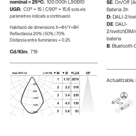
nominal = 25ºC:
100.000h L90B10
SE
: On/Off (
UGR:
C0º = 15 | C90º = 15,6
Bateria 3h
sota els
paràmetres indicats a continuació
D:
DALI-2/sw
DE
: DALI-
Habitació de dimensions X=4H/Y=8H
2/switchDIM/
Reflectància 20% | 50% | 70%
bateria
Distància entre lluminàries = 0.25
B
: Bluetooth
Cd/Klm:
719
Actualitzable, 