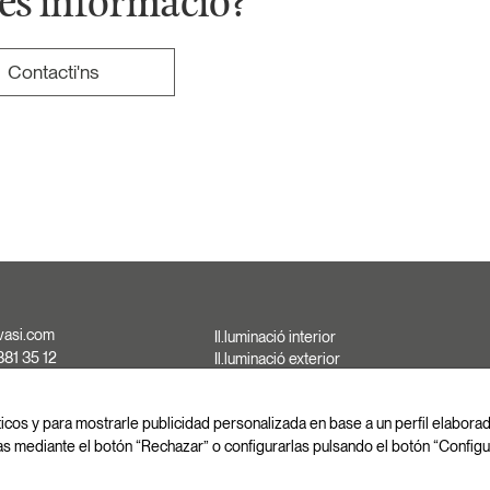
és informació?
Contacti'ns
vasi.com
Il.luminació interior
881 35 12
Il.luminació exterior
881 37 13
Solucions a mida
881 35 13
ticos y para mostrarle publicidad personalizada en base a un perfil elabor
as mediante el botón “Rechazar” o configurarlas pulsando el botón “Configu