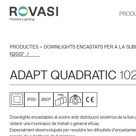
PROD
PRODUCTES >
DOWNLIGHTS ENCASTATS PER A LA SUB
R2007_/_ _ _
ADAPT QUADRATIC
10
Downlights encastables al sostre amb distribució simètrica de la llum
obtenir una il·luminació de treball o general eficaç.
Especialment desenvolupats per resoldre les dificultats d'encastamen