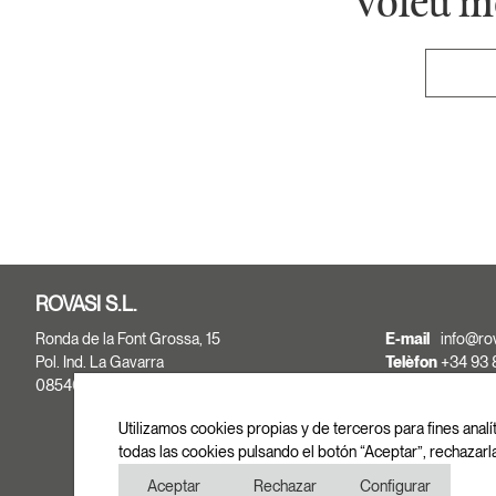
Voleu m
ROVASI S.L.
Ronda de la Font Grossa, 15
E-mail
info@ro
Pol. Ind. La Gavarra
Telèfon
+34 93 
08540 Centelles | Barcelona
+34 93 
Fax
+34 93 
Utilizamos cookies propias y de terceros para fines analí
todas las cookies pulsando el botón “Aceptar”, rechazarl
Aceptar
Rechazar
Configurar