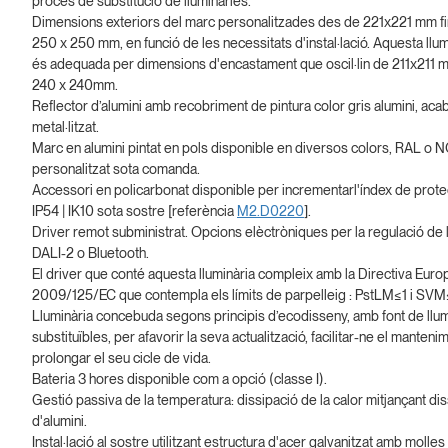
procés de substitució de lluminàries.
Dimensions exteriors del marc personalitzades des de 221x221 mm fi
250 x 250 mm, en funció de les necessitats d'instal·lació. Aquesta llum
és adequada per dimensions d'encastament que oscil·lin de 211x211 m
240 x 240mm.
Reflector d’alumini amb recobriment de pintura color gris alumini, aca
metal·litzat.
Marc en alumini pintat en pols disponible en diversos colors, RAL o 
personalitzat sota comanda.
Accessori en policarbonat disponible per incrementarl'índex de prote
IP54 | IK10 sota sostre [referència
M2.D0220
].
Driver remot subministrat. Opcions elèctròniques per la regulació de l
DALI-2 o Bluetooth.
El driver que conté aquesta lluminària compleix amb la Directiva Euro
2009/125/EC que contempla els límits de parpelleig : PstLM≤1 i SVM
Lluminària concebuda segons principis d’ecodisseny, amb font de llum 
substituïbles, per afavorir la seva actualització, facilitar-ne el mantenim
prolongar el seu cicle de vida.
Bateria 3 hores disponible com a opció (classe I).
Gestió passiva de la temperatura: dissipació de la calor mitjançant di
d'alumini.
Instal·lació al sostre utilitzant estructura d'acer galvanitzat amb molles