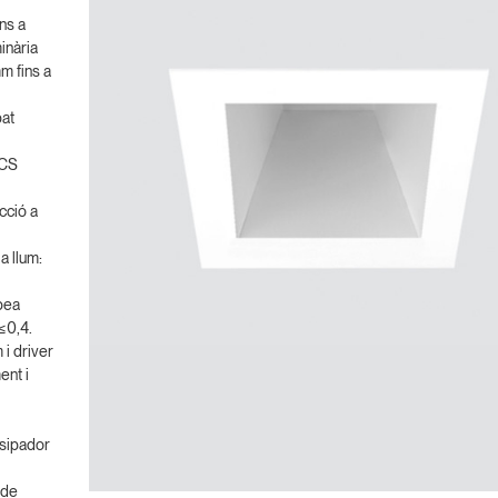
ns a
inària
m fins a
bat
NCS
cció a
a llum:
pea
≤0,4.
i driver
ent i
ssipador
 de