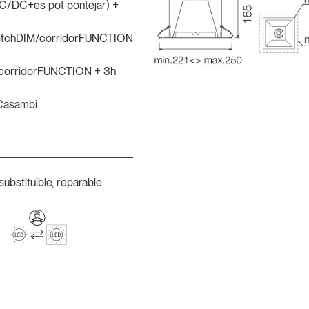
AC/DC+es pot pontejar) +
itchDIM/corridorFUNCTION
corridorFUNCTION + 3h
-Casambi
substituible, reparable