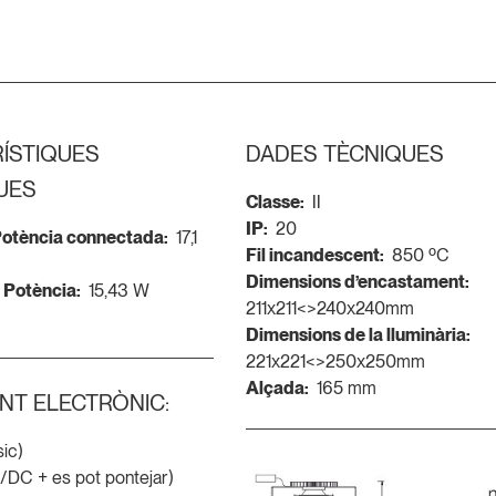
ÍSTIQUES
DADES TÈCNIQUES
UES
Classe:
II
IP:
20
 Potència connectada:
17,1
Fil incandescent:
850 ºC
Dimensions d’encastament:
- Potència:
15,43 W
211x211<>240x240mm
Dimensions de la lluminària:
221x221<>250x250mm
Alçada:
165 mm
NT ELECTRÒNIC:
sic)
/DC + es pot pontejar)