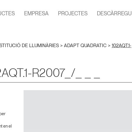
UCTES
EMPRESA
PROJECTES
DESCÀRREGU
STITUCIÓ DE LLUMINÀRIES
>
ADAPT QUADRATIC
>
102AQT.1-
2AQT.1-R2007_/_ _ _
 per
t en el