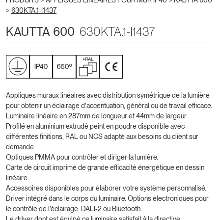
PRODUITS >
APPLIQUES LINÉAIRES POUR MUR IP40
>
KAUTTA 600
>
630KTA.1-I1437
KAUTTA 600
630KTA.1-I1437
Appliques muraux linéaires avec distribution symétrique de la lumière
pour obtenir un éclairage d'accentuation, général ou de travail efficace.
Luminaire linéaire en 287mm de longueur et 44mm de largeur.
Profilé en aluminium extrudé peint en poudre disponible avec
différentes finitions, RAL ou NCS adapté aux besoins du client sur
demande.
Optiques PMMA pour contrôler et diriger la lumière.
Carte de circuit imprimé de grande efficacité énergétique en dessin
linéaire.
Accessoires disponibles pour élaborer votre système personnalisé.
Driver intégré dans le corps du luminaire. Options électroniques pour
le contrôle de l’éclairage: DALI-2 ou Bluetooth.
Le driver dont est équipé ce luminaire satisfait à la directive