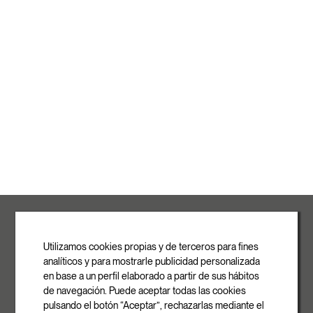
ROVASI S.L.
Ronda de la Font Grossa, 15
Pol. Ind. La Gavarra
Utilizamos cookies propias y de terceros para fines
08540 Centelles | Barcelona
analíticos y para mostrarle publicidad personalizada
E-mail
en base a un perfil elaborado a partir de sus hábitos
info@rovasi.com
de navegación. Puede aceptar todas las cookies
pulsando el botón “Aceptar”, rechazarlas mediante el