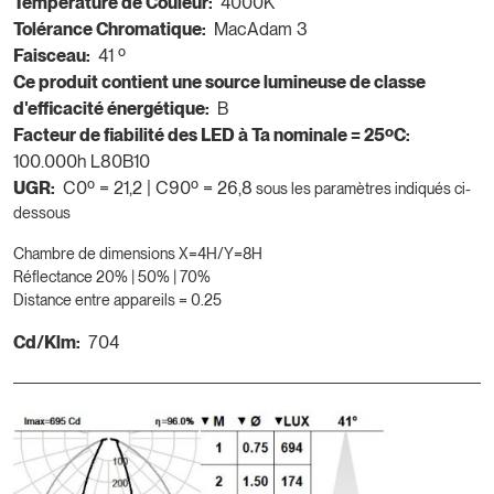
Température de Couleur:
4000K
Tolérance Chromatique:
MacAdam 3
Faisceau:
41 º
Ce produit contient une source lumineuse de classe
d'efficacité énergétique:
B
Facteur de fiabilité des LED à Ta nominale = 25ºC:
100.000h L80B10
UGR:
C0º = 21,2 | C90º = 26,8
sous les paramètres indiqués ci-
dessous
Chambre de dimensions X=4H/Y=8H
Réflectance 20% | 50% | 70%
Distance entre appareils = 0.25
Cd/Klm:
704