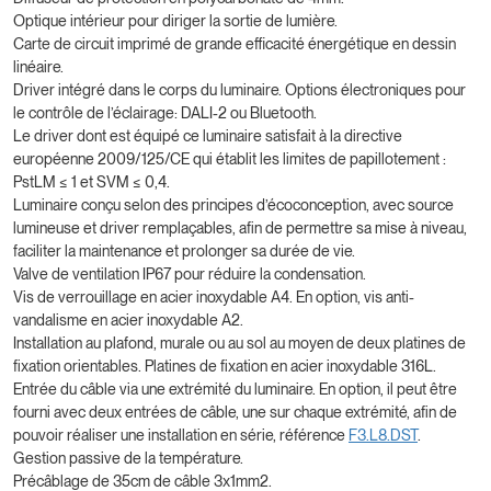
Optique intérieur pour diriger la sortie de lumière.
Carte de circuit imprimé de grande efficacité énergétique en dessin
linéaire.
Driver intégré dans le corps du luminaire. Options électroniques pour
le contrôle de l’éclairage: DALI-2 ou Bluetooth.
Le driver dont est équipé ce luminaire satisfait à la directive
européenne 2009/125/CE qui établit les limites de papillotement :
PstLM ≤ 1 et SVM ≤ 0,4.
Luminaire conçu selon des principes d’écoconception, avec source
lumineuse et driver remplaçables, afin de permettre sa mise à niveau,
faciliter la maintenance et prolonger sa durée de vie.
Valve de ventilation IP67 pour réduire la condensation.
Vis de verrouillage en acier inoxydable A4. En option, vis anti-
vandalisme en acier inoxydable A2.
Installation au plafond, murale ou au sol au moyen de deux platines de
fixation orientables. Platines de fixation en acier inoxydable 316L.
Entrée du câble via une extrémité du luminaire. En option, il peut être
fourni avec deux entrées de câble, une sur chaque extrémité, afin de
pouvoir réaliser une installation en série, référence
F3.L8.DST
.
Gestion passive de la température.
Précâblage de 35cm de câble 3x1mm2.