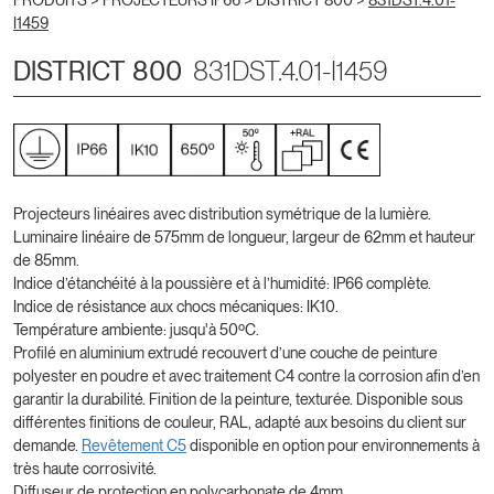
PRODUITS >
PROJECTEURS IP66
>
DISTRICT 800
>
831DST.4.01-
I1459
DISTRICT 800
831DST.4.01-I1459
Projecteurs linéaires avec distribution symétrique de la lumière.
Luminaire linéaire de 575mm de longueur, largeur de 62mm et hauteur
de 85mm.
Indice d’étanchéité à la poussière et à l’humidité: IP66 complète.
Indice de résistance aux chocs mécaniques: IK10.
Température ambiente: jusqu'à 50ºC.
Profilé en aluminium extrudé recouvert d’une couche de peinture
polyester en poudre et avec traitement C4 contre la corrosion afin d’en
garantir la durabilité. Finition de la peinture, texturée. Disponible sous
différentes finitions de couleur, RAL, adapté aux besoins du client sur
demande.
Revêtement C5
disponible en option pour environnements à
très haute corrosivité.
Diffuseur de protection en polycarbonate de 4mm.