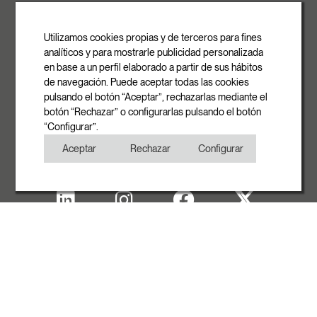
ROVASI S.L.
Ronda de la Font Grossa, 15
Pol. Ind. La Gavarra
Utilizamos cookies propias y de terceros para fines
08540 Centelles | Barcelona
analíticos y para mostrarle publicidad personalizada
E-mail
en base a un perfil elaborado a partir de sus hábitos
info@rovasi.com
de navegación. Puede aceptar todas las cookies
pulsando el botón “Aceptar”, rechazarlas mediante el
Téléphone
botón “Rechazar” o configurarlas pulsando el botón
+34 93 881 35 12
“Configurar”.
+34 93 881 37 13
Aceptar
Rechazar
Configurar
Fax
+34 93 881 35 13
Note Legal
Politique de cookies
Politique de confidentialité
Copyright