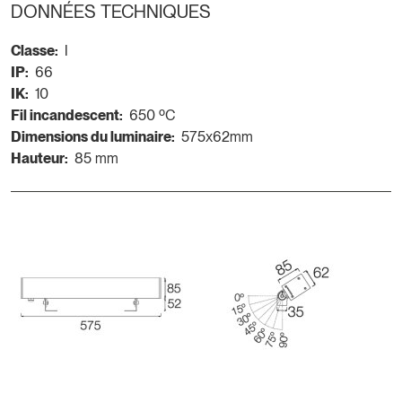
DONNÉES TECHNIQUES
Classe:
I
IP:
66
IK:
10
Fil incandescent:
650 ºC
Dimensions du luminaire:
575x62mm
Hauteur:
85 mm