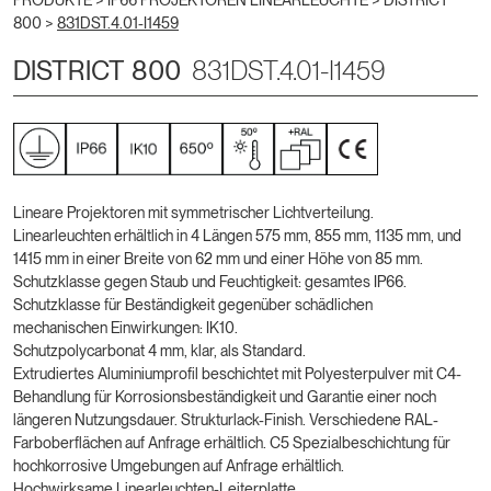
PRODUKTE >
IP66 PROJEKTOREN LINEARLEUCHTE
>
DISTRICT
800
>
831DST.4.01-I1459
DISTRICT 800
831DST.4.01-I1459
Lineare Projektoren mit symmetrischer Lichtverteilung.
Linearleuchten erhältlich in 4 Längen 575 mm, 855 mm, 1135 mm, und
1415 mm in einer Breite von 62 mm und einer Höhe von 85 mm.
Schutzklasse gegen Staub und Feuchtigkeit: gesamtes IP66.
Schutzklasse für Beständigkeit gegenüber schädlichen
mechanischen Einwirkungen: IK10.
Schutzpolycarbonat 4 mm, klar, als Standard.
Extrudiertes Aluminiumprofil beschichtet mit Polyesterpulver mit C4-
Behandlung für Korrosionsbeständigkeit und Garantie einer noch
längeren Nutzungsdauer. Strukturlack-Finish. Verschiedene RAL-
Farboberflächen auf Anfrage erhältlich. C5 Spezialbeschichtung für
hochkorrosive Umgebungen auf Anfrage erhältlich.
Hochwirksame Linearleuchten-Leiterplatte.