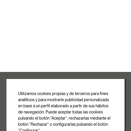
ROVASI S.L.
Ronda de la Font Grossa, 15
Pol. Ind. La Gavarra
Utilizamos cookies propias y de terceros para fines
08540 Centelles | Barcelona
analíticos y para mostrarle publicidad personalizada
E-mail
en base a un perfil elaborado a partir de sus hábitos
info@rovasi.com
de navegación. Puede aceptar todas las cookies
pulsando el botón “Aceptar”, rechazarlas mediante el
Telefon
botón “Rechazar” o configurarlas pulsando el botón
+34 93 881 35 12
“Configurar”.