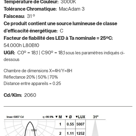
Température de Couleur:
3000K
Tolérance Chromatique:
MacAdam 3
Faisceau:
31 º
Ce produit contient une source lumineuse de classe
d'efficacité énergétique:
C
Facteur de fiabilité des LED à Ta nominale = 25ºC:
54.000h L80B10
UGR:
C0º = 18,1 | C90º = 18,1
sous les paramètres indiqués ci-
dessous
Chambre de dimensions X=4H/Y=8H
Réflectance 20% | 50% | 70%
Distance entre appareils = 0.25
Cd/Klm:
2060