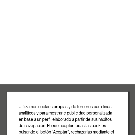
ROVASI S.L.
Ronda de la Font Grossa, 15
Pol. Ind. La Gavarra
Utilizamos cookies propias y de terceros para fines
08540 Centelles | Barcelona
analíticos y para mostrarle publicidad personalizada
E-mail
en base a un perfil elaborado a partir de sus hábitos
info@rovasi.com
de navegación. Puede aceptar todas las cookies
pulsando el botón “Aceptar”, rechazarlas mediante el