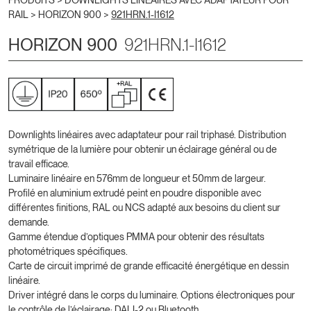
PRODUITS >
DOWNLIGHTS LINÉAIRES AVEC ADAPTATEUR POUR
RAIL
>
HORIZON 900
>
921HRN.1-I1612
HORIZON 900
921HRN.1-I1612
Downlights linéaires avec adaptateur pour rail triphasé. Distribution
symétrique de la lumière pour obtenir un éclairage général ou de
travail efficace.
Luminaire linéaire en 576mm de longueur et 50mm de largeur.
Profilé en aluminium extrudé peint en poudre disponible avec
différentes finitions, RAL ou NCS adapté aux besoins du client sur
demande.
Gamme étendue d’optiques PMMA pour obtenir des résultats
photométriques spécifiques.
Carte de circuit imprimé de grande efficacité énergétique en dessin
linéaire.
Driver intégré dans le corps du luminaire. Options électroniques pour
le contrôle de l’éclairage: DALI-2 ou Bluetooth.