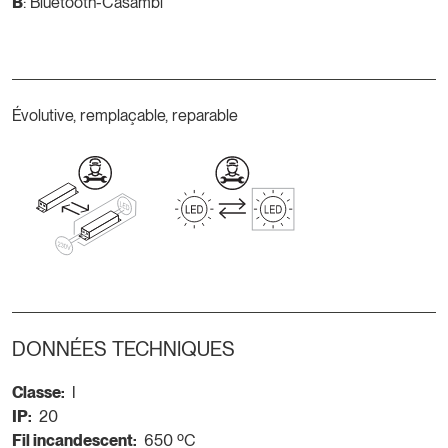
B
: Bluetooth-Casambi
Évolutive, remplaçable, reparable
DONNÉES TECHNIQUES
Classe:
I
IP:
20
Fil incandescent:
650 ºC