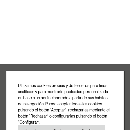
ROVASI S.L.
Ronda de la Font Grossa, 15
Pol. Ind. La Gavarra
Utilizamos cookies propias y de terceros para fines
08540 Centelles | Barcelona
analíticos y para mostrarle publicidad personalizada
E-mail
en base a un perfil elaborado a partir de sus hábitos
info@rovasi.com
de navegación. Puede aceptar todas las cookies
pulsando el botón “Aceptar”, rechazarlas mediante el
Téléphone
botón “Rechazar” o configurarlas pulsando el botón
+34 93 881 35 12
“Configurar”.
+34 93 881 37 13