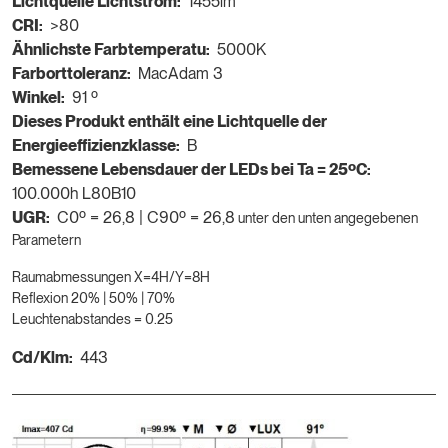
Lichtquelle Lichtstrom:
1455lm
CRI:
>80
Ähnlichste Farbtemperatu:
5000K
Farborttoleranz:
MacAdam 3
Winkel:
91 º
Dieses Produkt enthält eine Lichtquelle der
Energieeffizienzklasse:
B
Bemessene Lebensdauer der LEDs bei Ta = 25ºC:
100.000h L80B10
UGR:
C0º = 26,8 | C90º = 26,8
unter den unten angegebenen
Parametern
Raumabmessungen X=4H/Y=8H
Reflexion 20% | 50% | 70%
Leuchtenabstandes = 0.25
Cd/Klm:
443