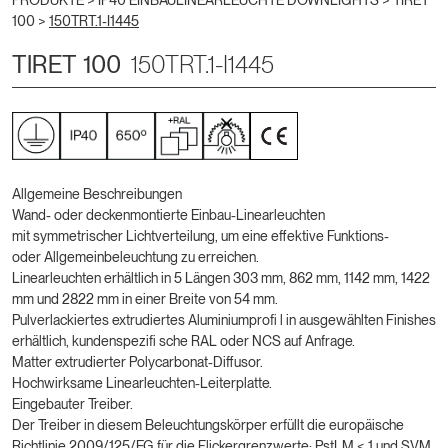
PRODUKTE >
IP40 EINBAULINEARLEUCHTE DOWNLIGHTS
>
TIRET
100
>
150TRT.1-I1445
TIRET 100
150TRT.1-I1445
Allgemeine Beschreibungen
Wand- oder deckenmontierte Einbau-Linearleuchten
mit symmetrischer Lichtverteilung, um eine effektive Funktions-
oder Allgemeinbeleuchtung zu erreichen.
Linearleuchten erhältlich in 5 Längen 303 mm, 862 mm, 1142 mm, 1422
mm und 2822 mm in einer Breite von 54 mm.
Pulverlackiertes extrudiertes Aluminiumprofi l in ausgewählten Finishes
erhältlich, kundenspezifi sche RAL oder NCS auf Anfrage.
Matter extrudierter Polycarbonat-Diffusor.
Hochwirksame Linearleuchten-Leiterplatte.
Eingebauter Treiber.
Der Treiber in diesem Beleuchtungskörper erfüllt die europäische
Richtlinie 2009/125/EG für die Flickergrenzwerte: PstLM ≤ 1 und SVM