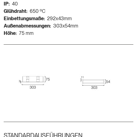
IP:
40
Glühdraht:
650 ºC
Einbettungsmaße:
292x43mm
Außenabmessungen:
303x54mm
Höhe:
75 mm
STANDARDAUSFÜHRUNGEN