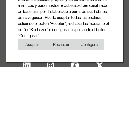
08540 Centelles | Barcelona
analíticos y para mostrarle publicidad personalizada
E-mail
en base a un perfil elaborado a partir de sus hábitos
info@rovasi.com
de navegación. Puede aceptar todas las cookies
pulsando el botón “Aceptar”, rechazarlas mediante el
Telefon
botón “Rechazar” o configurarlas pulsando el botón
+34 93 881 35 12
“Configurar”.
+34 93 881 37 13
Aceptar
Rechazar
Configurar
Fax
+34 93 881 35 13
Impressum
Cookies
Datenschutzerklärung
Copyright