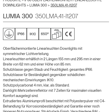
PRODUKTE >
IP66 OBERFLÄCHENMONTIERT LINEARLEUCHTE
DOWNLIGHTS
>
LUMIA 300
>
350LMA.41-I1207
LUMIA 300
350LMA.41-I1207
Oberflächenmontierte Linearleuchten Downlights mit
symmetrischer Lichtverteilung.
Linearleuchten erhältlich in 2 Längen 155 mm und 295 mm in einer
Breite von 62 mm und einer Höhe von 85 mm.
Schutzklasse gegen Staub und Feuchtigkeit: gesamtes IP66.
Schutzklasse für Beständigkeit gegenüber schädlichen
mechanischen Einwirkungen: IK10.
Schutzpolycarbonat 4 mm, klar, als Standard.
Darklight-Mehrzellenreflektor mit 7 Zellen für maximalen visuellen
Komfort ausgelegt sind.
Extrudiertes Aluminiumprofil beschichtet mit Polyesterpulver mit C4-
Behandlung für Korrosionsbeständigkeit und Garantie einer noch
längeren Nutzungsdauer. Strukturlack-Finish. Verschiedene RAL-