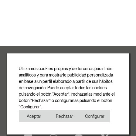
ROVASI S.L.
Ronda de la Font Grossa, 15
Pol. Ind. La Gavarra
Utilizamos cookies propias y de terceros para fines
08540 Centelles | Barcelona
analíticos y para mostrarle publicidad personalizada
E-mail
en base a un perfil elaborado a partir de sus hábitos
info@rovasi.com
de navegación. Puede aceptar todas las cookies
pulsando el botón “Aceptar”, rechazarlas mediante el
Telefon
botón “Rechazar” o configurarlas pulsando el botón
+34 93 881 35 12
“Configurar”.
+34 93 881 37 13
Aceptar
Rechazar
Configurar
Fax
+34 93 881 35 13