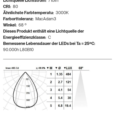
Lichtquelle Lichtstrom:
710lm
CRI:
80
Ähnlichste Farbtemperatu:
3000K
Farborttoleranz:
MacAdam3
Winkel:
68 º
Dieses Produkt enthält eine Lichtquelle der
Energieeffizienzklasse:
C
Bemessene Lebensdauer der LEDs bei Ta = 25ºC:
90.000h L80B10