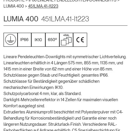
PRODUKTE >
IP66 LINEARE PENDELEUCHTEN-DOWNLIGHTS
>
LUMIA 400
>
451LMA.41-I1223
LUMIA 400
451LMA.41-I1223
Lineare Pendeleuchten-Downlights mit symmetrischer Lichtverteilung.
Linearleuchten erhältlich in 4 Längen 575 mm, 855 mm, 1135 mm, und
1415 mm in einer Breite von 62 mm und einer Höhe von 85 mm.
Schutzklasse gegen Staub und Feuchtigkeit: gesamtes IP66.
Schutzklasse für Beständigkeit gegenüber schädlichen
mechanischen Einwirkungen: IK10.
Schutzpolycarbonat 4 mm, klar, als Standard.
Darklight-Mehrzellenreflektor in 14 Zellen für maximalen visuellen
Komfort ausgelegt sind.
Extrudiertes Aluminiumprofil beschichtet mit Polyesterpulver mit C4-
Behandlung für Korrosionsbeständigkeit und Garantie einer noch
längeren Nutzungsdauer. Strukturlack-Finish. Verschiedene RAL-
Farboberflächen auf Anfrage erhältlich. C5 Spezialbeschichtung für