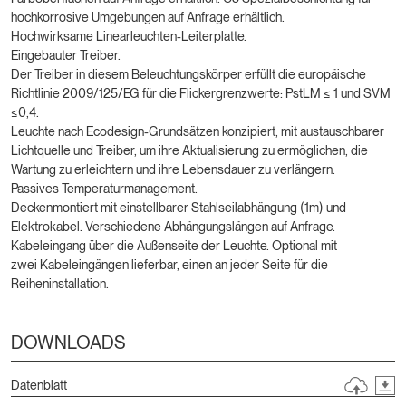
hochkorrosive Umgebungen auf Anfrage erhältlich.
Hochwirksame Linearleuchten-Leiterplatte.
Eingebauter Treiber.
Der Treiber in diesem Beleuchtungskörper erfüllt die europäische
Richtlinie 2009/125/EG für die Flickergrenzwerte: PstLM ≤ 1 und SVM
≤0,4.
Leuchte nach Ecodesign-Grundsätzen konzipiert, mit austauschbarer
Lichtquelle und Treiber, um ihre Aktualisierung zu ermöglichen, die
Wartung zu erleichtern und ihre Lebensdauer zu verlängern.
Passives Temperaturmanagement.
Deckenmontiert mit einstellbarer Stahlseilabhängung (1m) und
Elektrokabel. Verschiedene Abhängungslängen auf Anfrage.
Kabeleingang über die Außenseite der Leuchte. Optional mit
zwei Kabeleingängen lieferbar, einen an jeder Seite für die
Reiheninstallation.
DOWNLOADS
Datenblatt