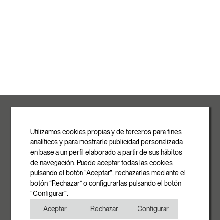
ROVASI S.L.
Ronda de la Font Grossa, 15
Pol. Ind. La Gavarra
Utilizamos cookies propias y de terceros para fines
08540 Centelles | Barcelona
analíticos y para mostrarle publicidad personalizada
E-mail
en base a un perfil elaborado a partir de sus hábitos
info@rovasi.com
de navegación. Puede aceptar todas las cookies
pulsando el botón “Aceptar”, rechazarlas mediante el
Telefon
botón “Rechazar” o configurarlas pulsando el botón
+34 93 881 35 12
“Configurar”.
+34 93 881 37 13
Aceptar
Rechazar
Configurar