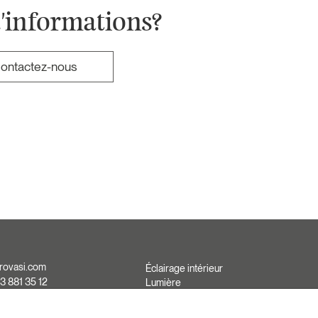
'informations?
ontactez-nous
rovasi.com
Éclairage intérieur
3 881 35 12
Lumière
d'extérieure
3 881 37 13
Fait sur mesure
3 881 35 13