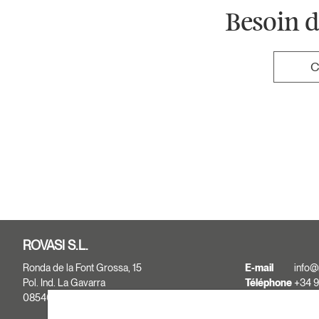
Besoin d
C
ROVASI S.L.
Ronda de la Font Grossa, 15
E-mail
info@
Pol. Ind. La Gavarra
Téléphone
+34 9
08540 Centelles | Barcelona
+34 9
Fax
+34 9