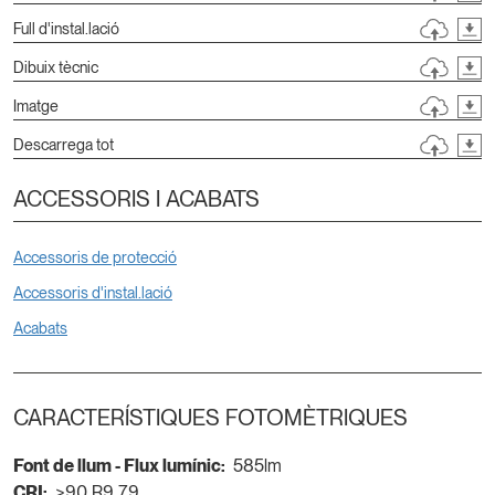
Full d'instal.lació
Dibuix tècnic
Imatge
Descarrega tot
ACCESSORIS I ACABATS
Accessoris de protecció
Accessoris d'instal.lació
Acabats
CARACTERÍSTIQUES FOTOMÈTRIQUES
Font de llum - Flux lumínic:
585lm
CRI:
>90 R9 79