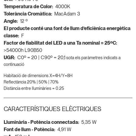
Temperatura de Color:
4000K
Tolerància Cromàtica:
MacAdam 3
Angle:
12 º
El producte conté una font de llum d’eficiènica energètica
classe:
F
Factor de fiabilitat del LED a una Ta nominal = 25ºC:
>54000h L90B50
UGR:
C0º = 20 | C90º = 20,1
sota els paràmetres indicats a
continuació
Habitació de dimensions X=4H/Y=8H
Reflectància 20% | 50% | 70%
Distància entre lluminàries = 0.25
CARACTERÍSTIQUES ELÈCTRIQUES
Lluminària - Potència connectada:
5,35 W
Font de llum - Potència:
4,91 W