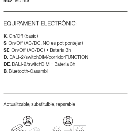
mA:
150 mA
EQUIPAMENT ELECTRÒNIC:
K
: On/Off (basic)
S
: On/Off (AC/DC, NO es pot pontejar)
SE
: On/Off (AC/DC) + Bateria 3h
D:
DALI-2/switchDIM/corridorFUNCTION
DE
: DALI-2/switchDIM + Bateria 3h
B
: Bluetooth-Casambi
Actualitzable, substituible, reparable