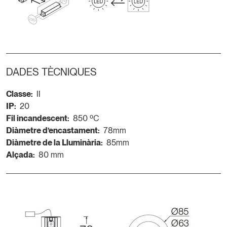
DADES TÈCNIQUES
Classe:
II
IP:
20
Fil incandescent:
850 ºC
Diàmetre d’encastament:
78mm
Diàmetre de la Lluminària:
85mm
Alçada:
80 mm