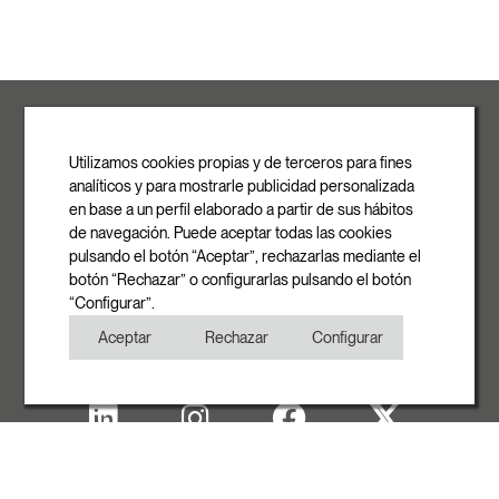
ROVASI S.L.
Ronda de la Font Grossa, 15
Pol. Ind. La Gavarra
Utilizamos cookies propias y de terceros para fines
08540 Centelles | Barcelona
analíticos y para mostrarle publicidad personalizada
E-mail
en base a un perfil elaborado a partir de sus hábitos
info@rovasi.com
de navegación. Puede aceptar todas las cookies
pulsando el botón “Aceptar”, rechazarlas mediante el
Telèfon
botón “Rechazar” o configurarlas pulsando el botón
+34 93 881 35 12
“Configurar”.
+34 93 881 37 13
Aceptar
Rechazar
Configurar
Fax
+34 93 881 35 13
Avís Legal
Política de Cookies
Política de Privacitat