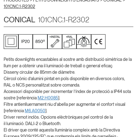
PRODUCTES >
PETITS DOWNLIGHTS ENCASTATS
>
CONICAL
>
101CNC.1-R2302
CONICAL
101CNC.1-R2302
Petits downlights encastables al sostre amb distribució simètrica de la
llum per a obtenir una il·luminació de treball o general eficaç.
Disseny circular de 85mm de diàmetre.
Cèrcol cònic d’alumini pintat en pols disponible en diversos colors,
RAL o NCS personalitzat sobre comanda.
Accessori disponible per incrementar l’índex de protecció a IP44 sota
sostre [referència
M2.H0085
].
Filtre antienlluernament niu d'abella per augmentar el confort visual
[referència
M6.A0050
].
Driver remot inclòs. Opcions elèctròniques pel control de la
il·luminació: DALI-2 o Bluetooth.
El driver que conté aquesta lluminària compleix amb la Directiva
Europea 2009/125/EC que contempla els límits de parpelleig :