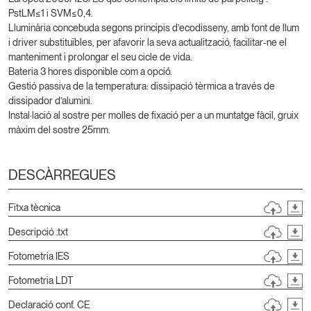
PstLM≤1 i SVM≤0,4.
Lluminària concebuda segons principis d’ecodisseny, amb font de llum
i driver substituïbles, per afavorir la seva actualització, facilitar-ne el
manteniment i prolongar el seu cicle de vida.
Bateria 3 hores disponible com a opció.
Gestió passiva de la temperatura: dissipació tèrmica a través de
dissipador d’alumini.
Instal·lació al sostre per molles de fixació per a un muntatge fàcil, gruix
màxim del sostre 25mm.
DESCÀRREGUES
Fitxa tècnica
Descripció .txt
Fotometria IES
Fotometria LDT
Declaració conf. CE