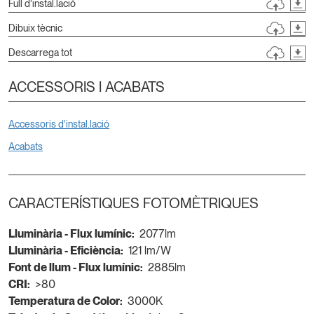
Full d'instal.lació
Dibuix tècnic
Descarrega tot
ACCESSORIS I ACABATS
Accessoris d'instal.lació
Acabats
CARACTERÍSTIQUES FOTOMÈTRIQUES
Lluminària - Flux lumínic:
2077lm
Lluminària - Eficiència:
121 lm/W
Font de llum - Flux lumínic:
2885lm
CRI:
>80
Temperatura de Color:
3000K