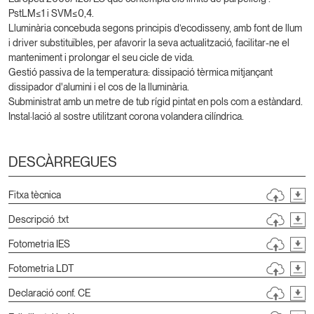
PstLM≤1 i SVM≤0,4.
Lluminària concebuda segons principis d’ecodisseny, amb font de llum
i driver substituïbles, per afavorir la seva actualització, facilitar-ne el
manteniment i prolongar el seu cicle de vida.
Gestió passiva de la temperatura: dissipació tèrmica mitjançant
dissipador d'alumini i el cos de la lluminària.
Subministrat amb un metre de tub rígid pintat en pols com a estàndard.
Instal·lació al sostre utilitzant corona volandera cilíndrica.
DESCÀRREGUES
Fitxa tècnica
Descripció .txt
Fotometria IES
Fotometria LDT
Declaració conf. CE