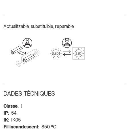
Actualitzable, substituible, reparable
DADES TÈCNIQUES
Classe:
I
IP:
54
IK:
IK05
Fil incandescent:
850 ºC