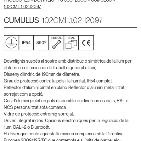
PRODUCTES >
DOWNLIGHTS SUSPESOS
>
CUMULUS
>
102CML.1.02-I2097
CUMULUS
102CML.1.02-I2097
Downlights suspès al sostre amb distribució simètrica de la llum per
obtenir una il·luminació de treball o general eficaç.
Disseny cilíndric de 190mm de diàmetre.
Grau de protecció contra la pols i la humitat: IP54 complet.
Reflector d'alumini pintat en blanc. Reflector d'alumini metal·litzat
sorrejat com a opció.
Cos d'alumini pintat en pols disponible en diversos acabats, RAL o
NCS personalitzat sota comanda.
Vidre de protecció entremig sorrejat.
Driver integrat inclòs. Opcions elèctròniques per la regulació de la
llum: DALI-2 o Bluetooth.
El driver que conté aquesta lluminària compleix amb la Directiva
Europea 2009/125/EC que contempla els límits de parpelleig :