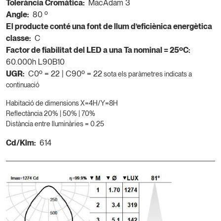
Tolerància Cromàtica:
MacAdam 3
Angle:
80 º
El producte conté una font de llum d’eficiènica energètica
classe:
C
Factor de fiabilitat del LED a una Ta nominal = 25ºC:
60.000h L90B10
UGR:
C0º = 22 | C90º = 22
sota els paràmetres indicats a
continuació
Habitació de dimensions X=4H/Y=8H
Reflectància 20% | 50% | 70%
Distància entre lluminàries = 0.25
Cd/Klm:
614