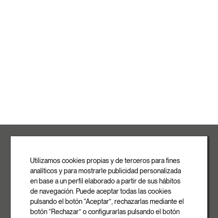
ROVASI S.L.
Ronda de la Font Grossa, 15
Pol. Ind. La Gavarra
Utilizamos cookies propias y de terceros para fines
08540 Centelles | Barcelona
analíticos y para mostrarle publicidad personalizada
E-mail
en base a un perfil elaborado a partir de sus hábitos
info@rovasi.com
de navegación. Puede aceptar todas las cookies
pulsando el botón “Aceptar”, rechazarlas mediante el
Telèfon
botón “Rechazar” o configurarlas pulsando el botón