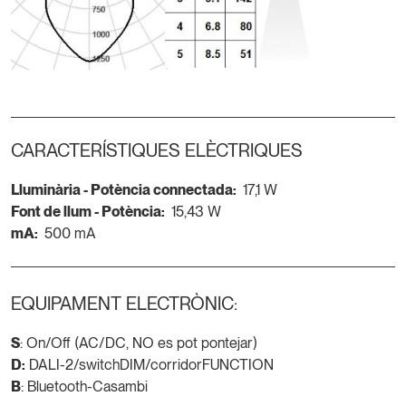
CARACTERÍSTIQUES ELÈCTRIQUES
Lluminària - Potència connectada:
17,1 W
Font de llum - Potència:
15,43 W
mA:
500 mA
EQUIPAMENT ELECTRÒNIC:
S
: On/Off (AC/DC, NO es pot pontejar)
D:
DALI-2/switchDIM/corridorFUNCTION
B
: Bluetooth-Casambi