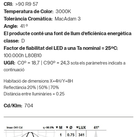
CRI:
>90 R9 57
Temperatura de Color:
3000K
Tolerància Cromàtica:
MacAdam 3
Angle:
41 º
El producte conté una font de llum d’eficiènica energètica
classe:
D
Factor de fiabilitat del LED a una Ta nominal = 25ºC:
100.000h L80B10
UGR:
C0º = 18,7 | C90º = 24,3
sota els paràmetres indicats a
continuació
Habitació de dimensions X=4H/Y=8H
Reflectància 20% | 50% | 70%
Distància entre lluminàries = 0.25
Cd/Klm:
704