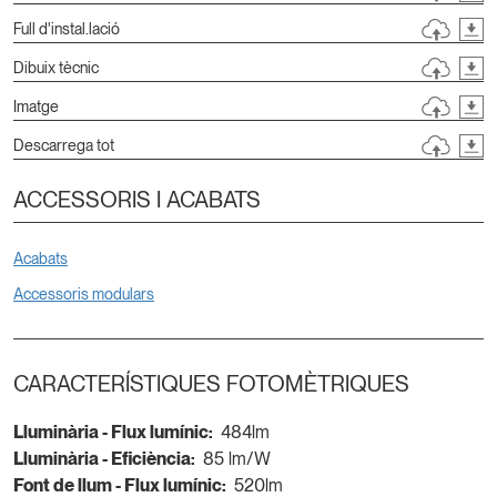
Full d'instal.lació
Dibuix tècnic
Imatge
Descarrega tot
ACCESSORIS I ACABATS
Acabats
Accessoris modulars
CARACTERÍSTIQUES FOTOMÈTRIQUES
Lluminària - Flux lumínic:
484lm
Lluminària - Eficiència:
85 lm/W
Font de llum - Flux lumínic:
520lm