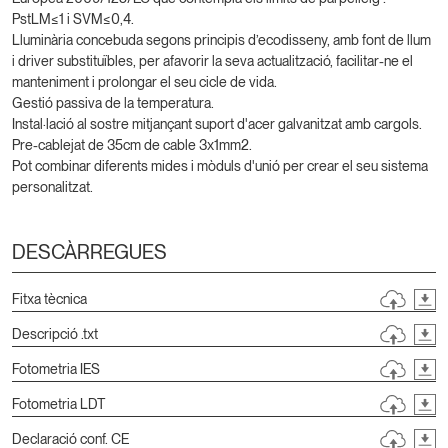
PstLM≤1 i SVM≤0,4.
Lluminària concebuda segons principis d’ecodisseny, amb font de llum
i driver substituïbles, per afavorir la seva actualització, facilitar-ne el
manteniment i prolongar el seu cicle de vida.
Gestió passiva de la temperatura.
Instal·lació al sostre mitjançant suport d'acer galvanitzat amb cargols.
Pre-cablejat de 35cm de cable 3x1mm2.
Pot combinar diferents mides i mòduls d'unió per crear el seu sistema
personalitzat.
DESCÀRREGUES
Fitxa tècnica
Descripció .txt
Fotometria IES
Fotometria LDT
Declaració conf. CE