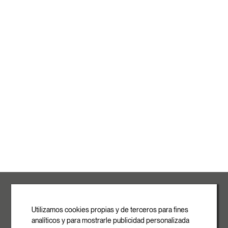
ROVASI S.L.
Ronda de la Font Grossa, 15
Pol. Ind. La Gavarra
Utilizamos cookies propias y de terceros para fines
08540 Centelles | Barcelona
analíticos y para mostrarle publicidad personalizada
E-mail