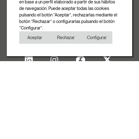
en base a un perfil elaborado a partir de sus hábitos
info@rovasi.com
de navegación. Puede aceptar todas las cookies
pulsando el botón “Aceptar”, rechazarlas mediante el
Telèfon
botón “Rechazar” o configurarlas pulsando el botón
+34 93 881 35 12
“Configurar”.
+34 93 881 37 13
Aceptar
Rechazar
Configurar
Fax
+34 93 881 35 13
Avís Legal
Política de Cookies
Política de Privacitat
Copyright
AMB EL SUPORT D'ACCIÓ