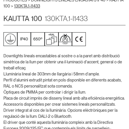
PRODUCTES >
DOWNLIGHTS LINEALS ENCASTATS IP40
>
KAUTTA
100
>
130KTA.1-I1433
KAUTTA 100
130KTA.1-I1433
Downlights lineals encastables al sostre o a la paret amb distribució
simètrica de la llum per obtenir una il·luminació d'accent, general o de
treball eficaç.
Lluminària lineal de 303mm de llargària i 58mm d'ample.
Perfil d'alumini extrudit pintat en pols disponible en diferents acabats,
RAL o NCS personalitzat sota comanda.
Òptiques de PMMA per controlar i dirigir la llum.
Placa de circuit imprès de disseny lineal amb alta eficiència energètica.
Accessoris disponibles per crear sistemes lineals personalitzats.
Driver integrat al cos de la lluminària. Opcions elèctròniques per la
regulació de la llum: DALI-2 o Bluetooth.
El driver que conté aquesta lluminària compleix amb la Directiva
Europea 2009/125/EC que contempla els límits de parpelleig :