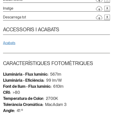
Imatge
Descarrega tot
ACCESSORIS I ACABATS
Acabats
CARACTERÍSTIQUES FOTOMÈTRIQUES
Lluminària - Flux lumínic:
567lm
Lluminària - Eficiència:
99 lm/W
Font de llum - Flux lumínic:
610lm
CRI:
>80
Temperatura de Color:
2700K
Tolerància Cromàtica:
MacAdam 3
Angle:
41 º