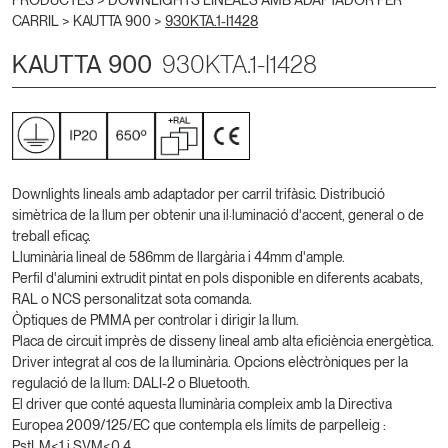
PRODUCTES >
DOWNLIGHTS LINEALS AMB ADAPTADOR PER
CARRIL
>
KAUTTA 900
>
930KTA.1-I1428
KAUTTA 900
930KTA.1-I1428
Downlights lineals amb adaptador per carril trifàsic. Distribució
simètrica de la llum per obtenir una il·luminació d'accent, general o de
treball eficaç.
Lluminària lineal de 586mm de llargària i 44mm d'ample.
Perfil d'alumini extrudit pintat en pols disponible en diferents acabats,
RAL o NCS personalitzat sota comanda.
Òptiques de PMMA per controlar i dirigir la llum.
Placa de circuit imprès de disseny lineal amb alta eficiència energètica.
Driver integrat al cos de la lluminària. Opcions elèctròniques per la
regulació de la llum: DALI-2 o Bluetooth.
El driver que conté aquesta lluminària compleix amb la Directiva
Europea 2009/125/EC que contempla els límits de parpelleig :
PstLM≤1 i SVM≤0,4.