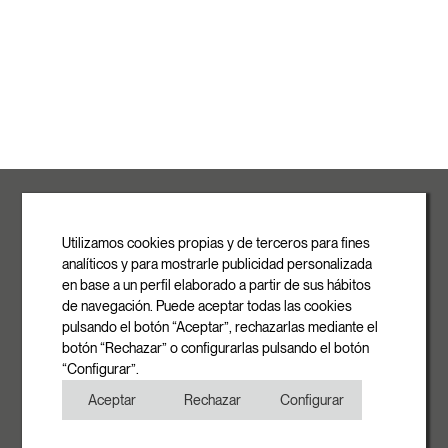
ROVASI S.L.
Ronda de la Font Grossa, 15
Pol. Ind. La Gavarra
Utilizamos cookies propias y de terceros para fines
08540 Centelles | Barcelona
analíticos y para mostrarle publicidad personalizada
E-mail
en base a un perfil elaborado a partir de sus hábitos
info@rovasi.com
de navegación. Puede aceptar todas las cookies
pulsando el botón “Aceptar”, rechazarlas mediante el
Telèfon
botón “Rechazar” o configurarlas pulsando el botón
+34 93 881 35 12
“Configurar”.
+34 93 881 37 13
Aceptar
Rechazar
Configurar
Fax