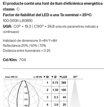
El producte conté una font de llum d’eficiènica energètica
classe:
C
Factor de fiabilitat del LED a una Ta nominal = 25ºC:
100.000h L80B10
UGR:
C0º = 19,3 | C90º = 24,8
sota els paràmetres indicats a
continuació
Habitació de dimensions X=4H/Y=8H
Reflectància 20% | 50% | 70%
Distància entre lluminàries = 0.25
Cd/Klm:
704