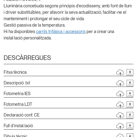
Lluminària concebuda segons principis d’ecodisseny, amb font de llum
i driver substituïbles, per afavorir la seva actualització, facilitar-ne el
manteniment i prolongar el seu cicle de vida.
Gestió passiva de la temperatura.
Hi ha disponibles
carrils trifàsics i accessoris
per a crear una
instal·lació personalitzada.
DESCÀRREGUES
Fitxa tècnica
Descripció .txt
Fotometria IES
Fotometria LDT
Declaració conf. CE
Full d'instal.lació
Dibuix tècnic