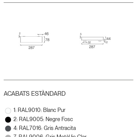
ACABATS ESTÀNDARD
1: RAL9010: Blanc Pur
2: RAL9005: Negre Fosc
4: RAL7016: Gris Antracita
7: RAL9006: Gris Metàl·lic Clar