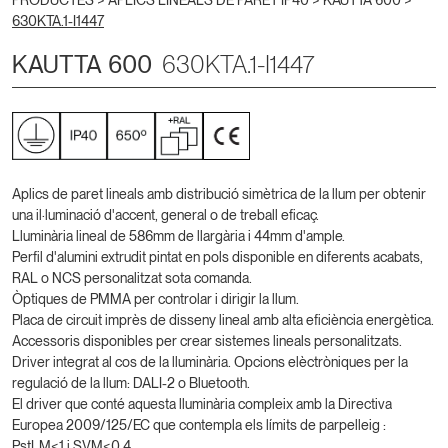
PRODUCTES >
APLICS LINEALS DE PARET IP40
>
KAUTTA 600
>
630KTA.1-I1447
KAUTTA 600
630KTA.1-I1447
Aplics de paret lineals amb distribució simètrica de la llum per obtenir
una il·luminació d'accent, general o de treball eficaç.
Lluminària lineal de 586mm de llargària i 44mm d'ample.
Perfil d'alumini extrudit pintat en pols disponible en diferents acabats,
RAL o NCS personalitzat sota comanda.
Òptiques de PMMA per controlar i dirigir la llum.
Placa de circuit imprès de disseny lineal amb alta eficiència energètica.
Accessoris disponibles per crear sistemes lineals personalitzats.
Driver integrat al cos de la lluminària. Opcions elèctròniques per la
regulació de la llum: DALI-2 o Bluetooth.
El driver que conté aquesta lluminària compleix amb la Directiva
Europea 2009/125/EC que contempla els límits de parpelleig :
PstLM≤1 i SVM≤0,4.