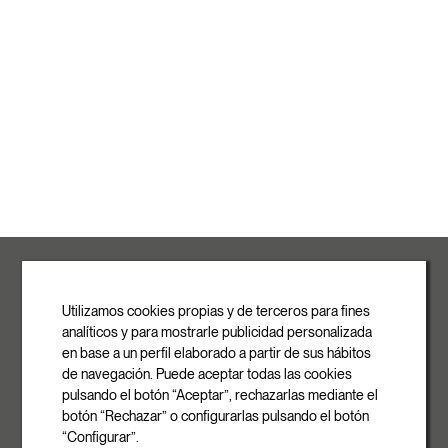
ROVASI S.L.
Ronda de la Font Grossa, 15
Pol. Ind. La Gavarra
Utilizamos cookies propias y de terceros para fines
08540 Centelles | Barcelona
analíticos y para mostrarle publicidad personalizada
E-mail
en base a un perfil elaborado a partir de sus hábitos
info@rovasi.com
de navegación. Puede aceptar todas las cookies
pulsando el botón “Aceptar”, rechazarlas mediante el
Telèfon
botón “Rechazar” o configurarlas pulsando el botón
+34 93 881 35 12
“Configurar”.