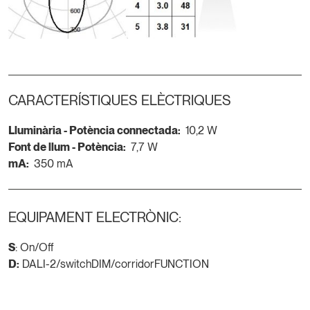
CARACTERÍSTIQUES ELÈCTRIQUES
Lluminària - Potència connectada:
10,2 W
Font de llum - Potència:
7,7 W
mA:
350 mA
EQUIPAMENT ELECTRÒNIC:
S
: On/Off
D:
DALI-2/switchDIM/corridorFUNCTION