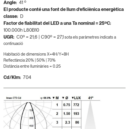
Angle:
41 º
El producte conté una font de llum d’eficiènica energètica
classe:
D
Factor de fiabilitat del LED a una Ta nominal = 25ºC:
100.000h L80B10
UGR:
C0º = 21,6 | C90º = 27,1
sota els paràmetres indicats a
continuació
Habitació de dimensions X=4H/Y=8H
Reflectància 20% | 50% | 70%
Distància entre lluminàries = 0.25
Cd/Klm:
704