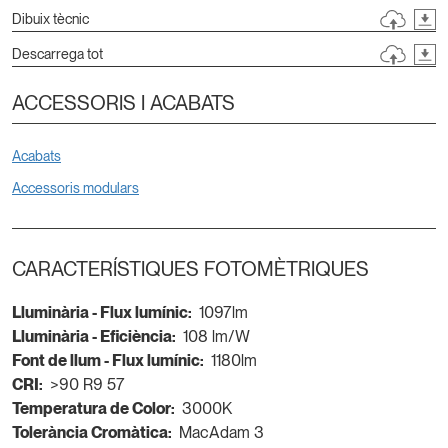
Dibuix tècnic
Descarrega tot
ACCESSORIS I ACABATS
Acabats
Accessoris modulars
CARACTERÍSTIQUES FOTOMÈTRIQUES
Lluminària - Flux lumínic:
1097lm
Lluminària - Eficiència:
108 lm/W
Font de llum - Flux lumínic:
1180lm
CRI:
>90 R9 57
Temperatura de Color:
3000K
Tolerància Cromàtica:
MacAdam 3