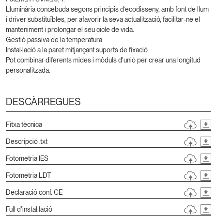
Lluminària concebuda segons principis d’ecodisseny, amb font de llum
i driver substituïbles, per afavorir la seva actualització, facilitar-ne el
manteniment i prolongar el seu cicle de vida.
Gestió passiva de la temperatura.
Instal·lació a la paret mitjançant suports de fixació.
Pot combinar diferents mides i mòduls d'unió per crear una longitud
personalitzada.
DESCÀRREGUES
Fitxa tècnica
Descripció .txt
Fotometria IES
Fotometria LDT
Declaració conf. CE
Full d'instal.lació